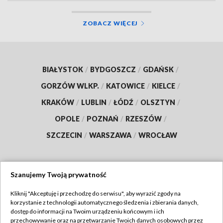
ZOBACZ WIĘCEJ
BIAŁYSTOK
/
BYDGOSZCZ
/
GDAŃSK
/
GORZÓW WLKP.
/
KATOWICE
/
KIELCE
/
KRAKÓW
/
LUBLIN
/
ŁÓDŹ
/
OLSZTYN
/
OPOLE
/
POZNAŃ
/
RZESZÓW
/
SZCZECIN
/
WARSZAWA
/
WROCŁAW
Szanujemy Twoją prywatność
Dołącz do nas:
Kliknij "Akceptuję i przechodzę do serwisu", aby wyrazić zgody na
korzystanie z technologii automatycznego śledzenia i zbierania danych,
TVP
dostęp do informacji na Twoim urządzeniu końcowym i ich
Abonament TVP
przechowywanie oraz na przetwarzanie Twoich danych osobowych przez