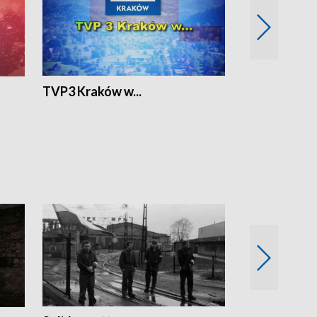
TVP3 Kraków w...
Ślizg