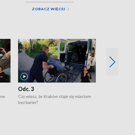
ZOBACZ WIĘCEJ
Odc. 3
Odc. 2
wne
Czy wiesz, że Kraków staje się miastem
Czy wiesz, że Kr
bez barier?
poprawia jakość 