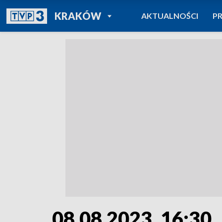
POWRÓT DO
KRAKÓW
AKTUALNOŚCI
P
TVP REGIONY
08.08.2023, 16:30