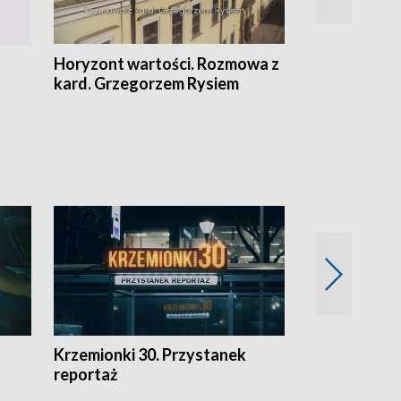
Horyzont wartości. Rozmowa z
Kulturalnie 
kard. Grzegorzem Rysiem
Krzemionki 30. Przystanek
Kraków - jak
reportaż