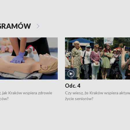
OGRAMÓW
Odc. 4
, jak Kraków wspiera zdrowie
Czy wiesz, że Kraków wspiera akty
ców?
życie seniorów?