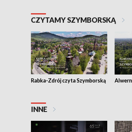
CZYTAMY SZYMBORSKĄ
Rabka-Zdrój czyta Szymborską
Alwern
INNE