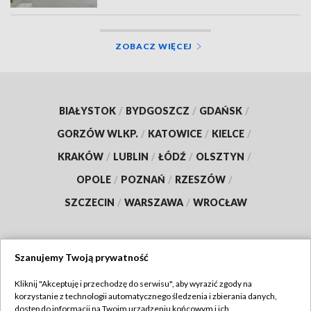
ZOBACZ WIĘCEJ
BIAŁYSTOK
/
BYDGOSZCZ
/
GDAŃSK
/
GORZÓW WLKP.
/
KATOWICE
/
KIELCE
/
KRAKÓW
/
LUBLIN
/
ŁÓDŹ
/
OLSZTYN
/
OPOLE
/
POZNAŃ
/
RZESZÓW
/
SZCZECIN
/
WARSZAWA
/
WROCŁAW
Szanujemy Twoją prywatność
Dołącz do nas:
Kliknij "Akceptuję i przechodzę do serwisu", aby wyrazić zgody na
korzystanie z technologii automatycznego śledzenia i zbierania danych,
TVP
dostęp do informacji na Twoim urządzeniu końcowym i ich