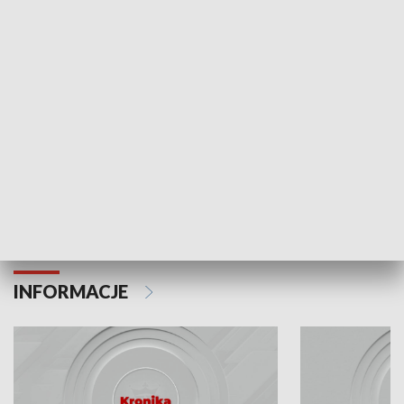
Odc. 6
Odc. 5
Czy wiesz, że Kraków inwestuje w edukację i
Czy wiesz, jak Kr
rozwój młodych?
mieszkańców?
INFORMACJE