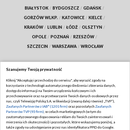
BIAŁYSTOK
/
BYDGOSZCZ
/
GDAŃSK
/
GORZÓW WLKP.
/
KATOWICE
/
KIELCE
/
KRAKÓW
/
LUBLIN
/
ŁÓDŹ
/
OLSZTYN
/
OPOLE
/
POZNAŃ
/
RZESZÓW
/
SZCZECIN
/
WARSZAWA
/
WROCŁAW
Szanujemy Twoją prywatność
Dołącz do nas:
Kliknij "Akceptuję i przechodzę do serwisu", aby wyrazić zgody na
korzystanie z technologii automatycznego śledzenia i zbierania danych,
TVP
dostęp do informacji na Twoim urządzeniu końcowym i ich
Abonament TVP
przechowywanie oraz na przetwarzanie Twoich danych osobowych przez
Regulamin TVP
nas, czyli Telewizję Polską S.A. w likwidacji (zwaną dalej również „TVP”),
Emisja w TVP
Zaufanych Partnerów z IAB* (1201 firm)
oraz pozostałych
Zaufanych
Polityka prywatności
Partnerów TVP (93 firm)
, w celach marketingowych (w tym do
Centrum informacji TVP
Moje zgody
zautomatyzowanego dopasowania reklam do Twoich zainteresowań i
mierzenia ich skuteczności) i pozostałych, które wskazujemy poniżej, a
Naziemna Telewizja Cyfrowa
Pomoc
także zgody na udostępnianie przez nas identyfikatora PPID do Google.