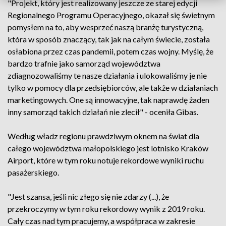
"Projekt, który jest realizowany jeszcze ze starej edycji
Regionalnego Programu Operacyjnego, okazał się świetnym
pomysłem na to, aby wesprzeć naszą branżę turystyczną,
która w sposób znaczący, tak jak na całym świecie, została
osłabiona przez czas pandemii, potem czas wojny. Myślę, że
bardzo trafnie jako samorząd województwa
zdiagnozowaliśmy te nasze działania i ulokowaliśmy je nie
tylko w pomocy dla przedsiębiorców, ale także w działaniach
marketingowych. One są innowacyjne, tak naprawdę żaden
inny samorząd takich działań nie zlecił" - oceniła Gibas.
Według władz regionu prawdziwym oknem na świat dla
całego województwa małopolskiego jest lotnisko Kraków
Airport, które w tym roku notuje rekordowe wyniki ruchu
pasażerskiego.
"Jest szansa, jeśli nic złego się nie zdarzy (...), że
przekroczymy w tym roku rekordowy wynik z 2019 roku.
Cały czas nad tym pracujemy, a współpraca w zakresie