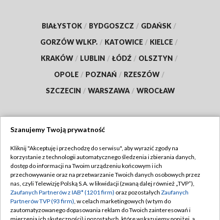
BIAŁYSTOK
/
BYDGOSZCZ
/
GDAŃSK
/
GORZÓW WLKP.
/
KATOWICE
/
KIELCE
/
KRAKÓW
/
LUBLIN
/
ŁÓDŹ
/
OLSZTYN
/
OPOLE
/
POZNAŃ
/
RZESZÓW
/
SZCZECIN
/
WARSZAWA
/
WROCŁAW
Szanujemy Twoją prywatność
Dołącz do nas:
Kliknij "Akceptuję i przechodzę do serwisu", aby wyrazić zgody na
korzystanie z technologii automatycznego śledzenia i zbierania danych,
TVP
dostęp do informacji na Twoim urządzeniu końcowym i ich
Abonament TVP
przechowywanie oraz na przetwarzanie Twoich danych osobowych przez
Regulamin TVP
nas, czyli Telewizję Polską S.A. w likwidacji (zwaną dalej również „TVP”),
Emisja w TVP
Polityka prywatności
Zaufanych Partnerów z IAB* (1201 firm)
oraz pozostałych
Zaufanych
Partnerów TVP (93 firm)
, w celach marketingowych (w tym do
Centrum informacji TVP
Moje zgody
zautomatyzowanego dopasowania reklam do Twoich zainteresowań i
mierzenia ich skuteczności) i pozostałych, które wskazujemy poniżej, a