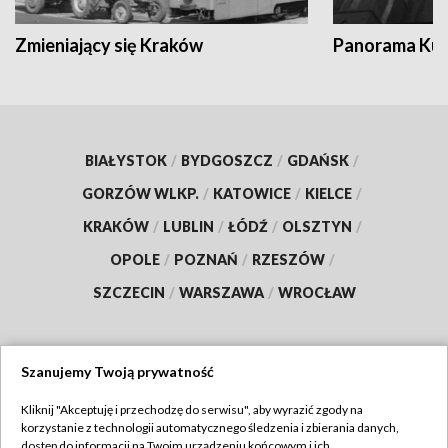
Zmieniający się Kraków
Panorama Kul
BIAŁYSTOK
/
BYDGOSZCZ
/
GDAŃSK
/
GORZÓW WLKP.
/
KATOWICE
/
KIELCE
/
KRAKÓW
/
LUBLIN
/
ŁÓDŹ
/
OLSZTYN
/
OPOLE
/
POZNAŃ
/
RZESZÓW
/
SZCZECIN
/
WARSZAWA
/
WROCŁAW
Szanujemy Twoją prywatność
Dołącz do nas:
Kliknij "Akceptuję i przechodzę do serwisu", aby wyrazić zgody na
korzystanie z technologii automatycznego śledzenia i zbierania danych,
TVP
dostęp do informacji na Twoim urządzeniu końcowym i ich