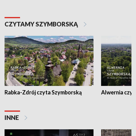
CZYTAMY SZYMBORSKĄ
Rabka-Zdrój czyta Szymborską
Alwernia czy
INNE