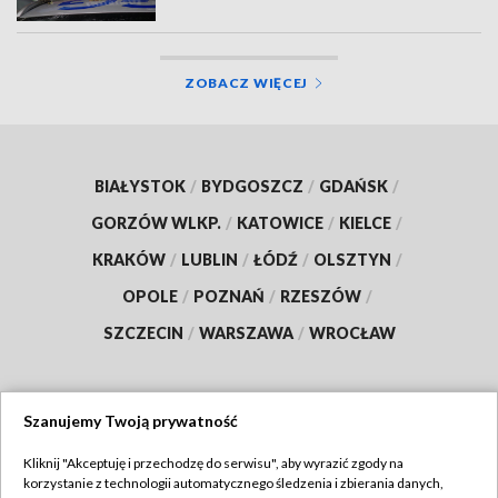
ZOBACZ WIĘCEJ
BIAŁYSTOK
/
BYDGOSZCZ
/
GDAŃSK
/
GORZÓW WLKP.
/
KATOWICE
/
KIELCE
/
KRAKÓW
/
LUBLIN
/
ŁÓDŹ
/
OLSZTYN
/
OPOLE
/
POZNAŃ
/
RZESZÓW
/
SZCZECIN
/
WARSZAWA
/
WROCŁAW
Szanujemy Twoją prywatność
Dołącz do nas:
Kliknij "Akceptuję i przechodzę do serwisu", aby wyrazić zgody na
korzystanie z technologii automatycznego śledzenia i zbierania danych,
TVP