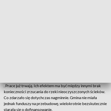
aktywiści zwracają uwagę, że sytuacja powtarza się wraz z
każdym deszczem.
Nieczystości spuszczane do rzeki były też jedną z przyczyn
śnięcia ryb w Wildze, do czego doszło na początku lipca.
— Przyczyny naturalne plus te wypływy z kanalizacji
sanitarnych. Niestety w górnej partii Wilgi mamy taką
oczyszczalnię ścieków w Lusinie gdzie od dłuższego czasu
zarówno my jaki i WIOŚ prowadzimy postepowania. Musi
być zmodernizowana, ona jest niewydolna - mówi Radosław
Radoń, dyr. Regionalnego Zarządu Gospodarki Wodnej w
Krakowie.
. Prace już trwają. Ich efektem ma być między innymi brak
konieczności zrzucania do rzeki nieoczyszczonych ścieków.
Co zdarzało się dotychczas nagminnie. Gmina nie miała
jednak funduszy na przebudowę, wielokrotnie bezskutecznie
starała się o dofinansowanie.