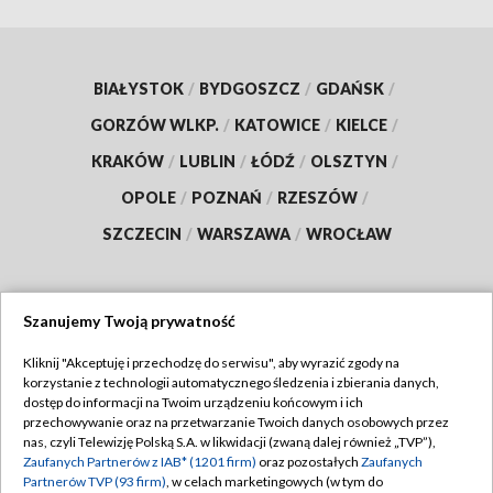
BIAŁYSTOK
/
BYDGOSZCZ
/
GDAŃSK
/
GORZÓW WLKP.
/
KATOWICE
/
KIELCE
/
KRAKÓW
/
LUBLIN
/
ŁÓDŹ
/
OLSZTYN
/
OPOLE
/
POZNAŃ
/
RZESZÓW
/
SZCZECIN
/
WARSZAWA
/
WROCŁAW
Szanujemy Twoją prywatność
Dołącz do nas:
Kliknij "Akceptuję i przechodzę do serwisu", aby wyrazić zgody na
korzystanie z technologii automatycznego śledzenia i zbierania danych,
TVP
dostęp do informacji na Twoim urządzeniu końcowym i ich
Abonament TVP
przechowywanie oraz na przetwarzanie Twoich danych osobowych przez
Regulamin TVP
nas, czyli Telewizję Polską S.A. w likwidacji (zwaną dalej również „TVP”),
Emisja w TVP
Polityka prywatności
Zaufanych Partnerów z IAB* (1201 firm)
oraz pozostałych
Zaufanych
Partnerów TVP (93 firm)
, w celach marketingowych (w tym do