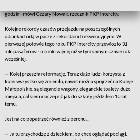
— Pociągi mają się poruszać 250 km/h, do Krakowa poniżej 2
godzin - mówi Cezary Nowak, rzecznik PKP Intercity.
Kolejne rekordy czasów przejazdu na poszczególnych
odcinkach idą w parze z rekordami frekwencyjnymi. W
pierwszej połowie tego roku PKP Intercity przewiozło 31
mln pasażerów - o 5 mln więcej niż w tym samym czasie rok
wcześniej.
— Kolej przeszła reformację. Teraz dużo ludzi korzysta z
kolei wszystko się zmieniło, nawet można spojrzeć na Koleje
Małopolskie, są elegancie wagony, eleganckie toalety, dużo
miejsca, całkiem inaczej niż jak do szkoły jeździłem 10 lat
temu.
Jest na co popatrzeć również z peronu...
— Ja tu przychodzę z dzieckiem, bo chce oglądać pociągi.