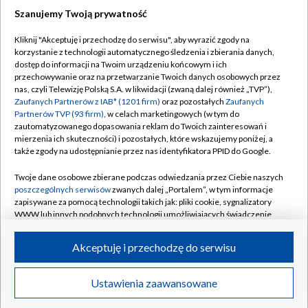
Szanujemy Twoją prywatność
Dołącz do nas:
Kliknij "Akceptuję i przechodzę do serwisu", aby wyrazić zgody na
korzystanie z technologii automatycznego śledzenia i zbierania danych,
TVP
dostęp do informacji na Twoim urządzeniu końcowym i ich
Abonament TVP
przechowywanie oraz na przetwarzanie Twoich danych osobowych przez
Regulamin TVP
nas, czyli Telewizję Polską S.A. w likwidacji (zwaną dalej również „TVP”),
Emisja w TVP
Polityka prywatności
Zaufanych Partnerów z IAB* (1201 firm)
oraz pozostałych
Zaufanych
Partnerów TVP (93 firm)
, w celach marketingowych (w tym do
Centrum informacji TVP
Moje zgody
zautomatyzowanego dopasowania reklam do Twoich zainteresowań i
mierzenia ich skuteczności) i pozostałych, które wskazujemy poniżej, a
Naziemna Telewizja Cyfrowa
Pomoc
także zgody na udostępnianie przez nas identyfikatora PPID do Google.
Sklep TVP
Biuro reklamy
Twoje dane osobowe zbierane podczas odwiedzania przez Ciebie naszych
Rada Programowa
Kontakt
poszczególnych serwisów
zwanych dalej „Portalem”, w tym informacje
zapisywane za pomocą technologii takich jak: pliki cookie, sygnalizatory
System NOS
WWW lub innych podobnych technologii umożliwiających świadczenie
dopasowanych i bezpiecznych usług, personalizację treści oraz reklam,
Informacje o nadawcy
Kanały
udostępnianie funkcji mediów społecznościowych oraz analizowanie
Akceptuję i przechodzę do serwisu
ruchu w Internecie.
Program dla prasy
©2026 Telewizja Polska S.A. w likwidacji
Biuro Reklamy
Twoje dane osobowe zbierane podczas odwiedzania przez Ciebie
Ustawienia zaawansowane
poszczególnych serwisów
na Portalu, takie jak adresy IP, identyfikatory
Ogłoszenie przetargowe
Twoich urządzeń końcowych i identyfikatory plików cookie, informacje o