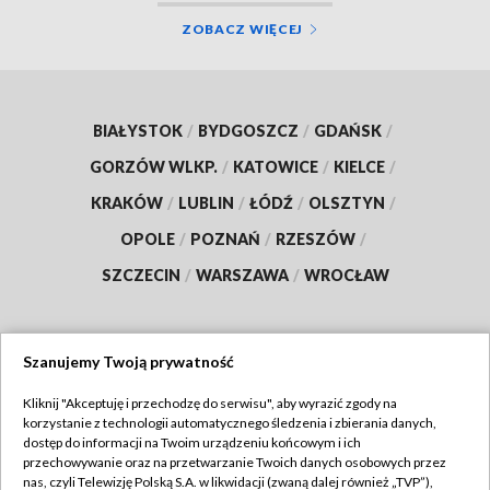
ZOBACZ WIĘCEJ
BIAŁYSTOK
/
BYDGOSZCZ
/
GDAŃSK
/
GORZÓW WLKP.
/
KATOWICE
/
KIELCE
/
KRAKÓW
/
LUBLIN
/
ŁÓDŹ
/
OLSZTYN
/
OPOLE
/
POZNAŃ
/
RZESZÓW
/
SZCZECIN
/
WARSZAWA
/
WROCŁAW
Szanujemy Twoją prywatność
Dołącz do nas:
Kliknij "Akceptuję i przechodzę do serwisu", aby wyrazić zgody na
korzystanie z technologii automatycznego śledzenia i zbierania danych,
TVP
dostęp do informacji na Twoim urządzeniu końcowym i ich
Abonament TVP
przechowywanie oraz na przetwarzanie Twoich danych osobowych przez
Regulamin TVP
nas, czyli Telewizję Polską S.A. w likwidacji (zwaną dalej również „TVP”),