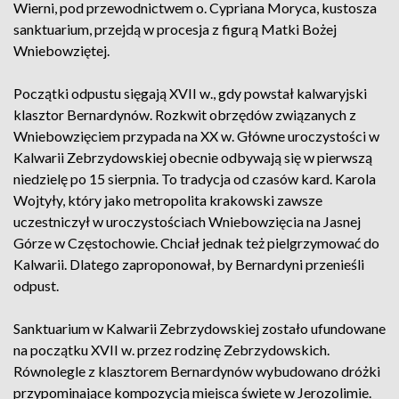
Wierni, pod przewodnictwem o. Cypriana Moryca, kustosza
sanktuarium, przejdą w procesja z figurą Matki Bożej
Wniebowziętej.
Początki odpustu sięgają XVII w., gdy powstał kalwaryjski
klasztor Bernardynów. Rozkwit obrzędów związanych z
Wniebowzięciem przypada na XX w. Główne uroczystości w
Kalwarii Zebrzydowskiej obecnie odbywają się w pierwszą
niedzielę po 15 sierpnia. To tradycja od czasów kard. Karola
Wojtyły, który jako metropolita krakowski zawsze
uczestniczył w uroczystościach Wniebowzięcia na Jasnej
Górze w Częstochowie. Chciał jednak też pielgrzymować do
Kalwarii. Dlatego zaproponował, by Bernardyni przenieśli
odpust.
Sanktuarium w Kalwarii Zebrzydowskiej zostało ufundowane
na początku XVII w. przez rodzinę Zebrzydowskich.
Równolegle z klasztorem Bernardynów wybudowano dróżki
przypominające kompozycją miejsca święte w Jerozolimie.