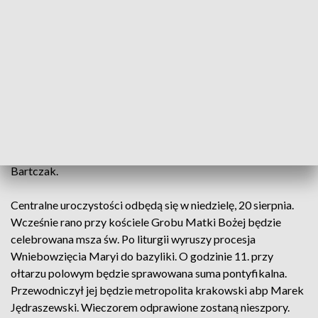
będą się modlili podczas nabożeństwa Drogi Krzyżowej na
kalwaryjskich dróżkach. Po południu odbędzie się
konferencja i panel dyskusyjny „Czy kryzys może być
szansą?”. Wieczorem odprawione zostanie nabożeństwo na
Górze Ukrzyżowania, po którym w kierunku bazyliki
przejdzie Procesja Światła. O godzinie 19. biskup
pomocniczy Archidiecezji Lwowskiej Edwarda Kawa odprawi
mszę św.
Wieczór zwieńczy koncert, w którym wystąpi ks. Jakub
Bartczak.
Centralne uroczystości odbędą się w niedzielę, 20 sierpnia.
Wcześnie rano przy kościele Grobu Matki Bożej będzie
celebrowana msza św. Po liturgii wyruszy procesja
Wniebowzięcia Maryi do bazyliki. O godzinie 11. przy
ołtarzu polowym będzie sprawowana suma pontyfikalna.
Przewodniczył jej będzie metropolita krakowski abp Marek
Jędraszewski. Wieczorem odprawione zostaną nieszpory.