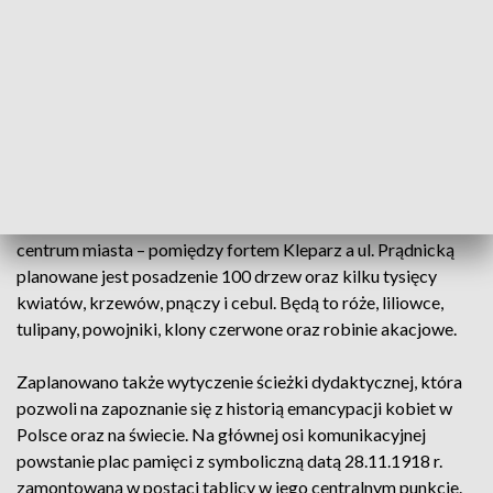
powinien zostać rozstrzygnięty.
Pomysłodawcy parku przypomnieli, że Polska jako jeden z
pierwszych krajów zdecydowała się na nadanie praw
wyborczych kobietom – stało się to 28 listopada 1918 roku.
„Ogród Krakowianek to upamiętnienie tego wydarzenia i
podkreślenie jego tak ważnej roli” - wskazano.
Według planów ZZM na zaniedbanym terenie zielonym w
centrum miasta – pomiędzy fortem Kleparz a ul. Prądnicką
planowane jest posadzenie 100 drzew oraz kilku tysięcy
kwiatów, krzewów, pnączy i cebul. Będą to róże, liliowce,
tulipany, powojniki, klony czerwone oraz robinie akacjowe.
Zaplanowano także wytyczenie ścieżki dydaktycznej, która
pozwoli na zapoznanie się z historią emancypacji kobiet w
Polsce oraz na świecie. Na głównej osi komunikacyjnej
powstanie plac pamięci z symboliczną datą 28.11.1918 r.
zamontowaną w postaci tablicy w jego centralnym punkcie.