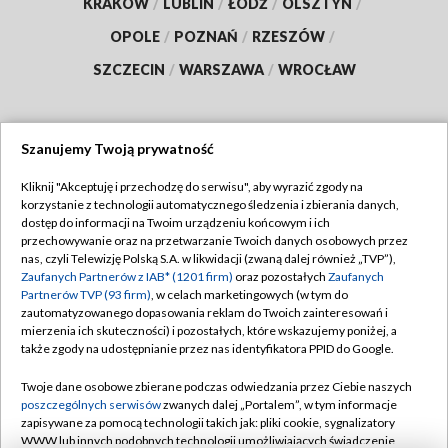
KRAKÓW
/
LUBLIN
/
ŁÓDŹ
/
OLSZTYN
/
OPOLE
/
POZNAŃ
/
RZESZÓW
/
SZCZECIN
/
WARSZAWA
/
WROCŁAW
Szanujemy Twoją prywatność
Dołącz do nas:
Kliknij "Akceptuję i przechodzę do serwisu", aby wyrazić zgody na
korzystanie z technologii automatycznego śledzenia i zbierania danych,
TVP
dostęp do informacji na Twoim urządzeniu końcowym i ich
Abonament TVP
przechowywanie oraz na przetwarzanie Twoich danych osobowych przez
Regulamin TVP
nas, czyli Telewizję Polską S.A. w likwidacji (zwaną dalej również „TVP”),
Emisja w TVP
Polityka prywatności
Zaufanych Partnerów z IAB* (1201 firm)
oraz pozostałych
Zaufanych
Partnerów TVP (93 firm)
, w celach marketingowych (w tym do
Centrum informacji TVP
Moje zgody
zautomatyzowanego dopasowania reklam do Twoich zainteresowań i
mierzenia ich skuteczności) i pozostałych, które wskazujemy poniżej, a
Naziemna Telewizja Cyfrowa
Pomoc
także zgody na udostępnianie przez nas identyfikatora PPID do Google.
Sklep TVP
Biuro reklamy
Twoje dane osobowe zbierane podczas odwiedzania przez Ciebie naszych
Rada Programowa
Kontakt
poszczególnych serwisów
zwanych dalej „Portalem”, w tym informacje
zapisywane za pomocą technologii takich jak: pliki cookie, sygnalizatory
System NOS
WWW lub innych podobnych technologii umożliwiających świadczenie