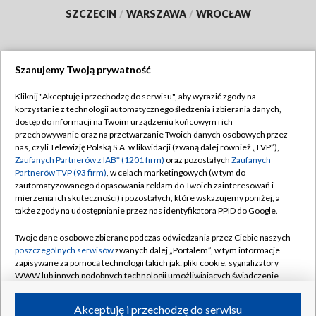
SZCZECIN
/
WARSZAWA
/
WROCŁAW
Szanujemy Twoją prywatność
Dołącz do nas:
Kliknij "Akceptuję i przechodzę do serwisu", aby wyrazić zgody na
korzystanie z technologii automatycznego śledzenia i zbierania danych,
TVP
dostęp do informacji na Twoim urządzeniu końcowym i ich
Abonament TVP
przechowywanie oraz na przetwarzanie Twoich danych osobowych przez
Regulamin TVP
nas, czyli Telewizję Polską S.A. w likwidacji (zwaną dalej również „TVP”),
Emisja w TVP
Polityka prywatności
Zaufanych Partnerów z IAB* (1201 firm)
oraz pozostałych
Zaufanych
Partnerów TVP (93 firm)
, w celach marketingowych (w tym do
Centrum informacji TVP
Moje zgody
zautomatyzowanego dopasowania reklam do Twoich zainteresowań i
mierzenia ich skuteczności) i pozostałych, które wskazujemy poniżej, a
Naziemna Telewizja Cyfrowa
Pomoc
także zgody na udostępnianie przez nas identyfikatora PPID do Google.
Sklep TVP
Biuro reklamy
Twoje dane osobowe zbierane podczas odwiedzania przez Ciebie naszych
Rada Programowa
Kontakt
poszczególnych serwisów
zwanych dalej „Portalem”, w tym informacje
zapisywane za pomocą technologii takich jak: pliki cookie, sygnalizatory
System NOS
WWW lub innych podobnych technologii umożliwiających świadczenie
dopasowanych i bezpiecznych usług, personalizację treści oraz reklam,
Informacje o nadawcy
Kanały
udostępnianie funkcji mediów społecznościowych oraz analizowanie
Akceptuję i przechodzę do serwisu
ruchu w Internecie.
Program dla prasy