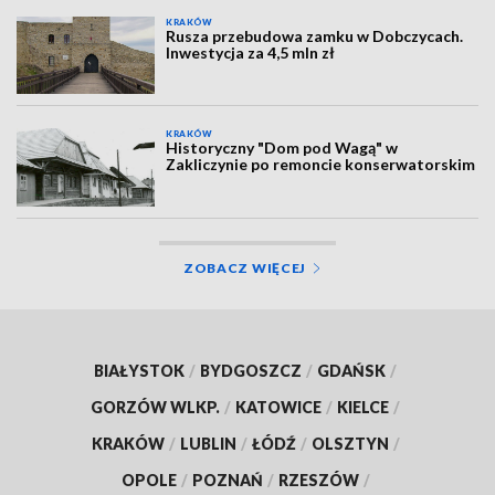
KRAKÓW
Rusza przebudowa zamku w Dobczycach.
Inwestycja za 4,5 mln zł
KRAKÓW
Historyczny "Dom pod Wagą" w
Zakliczynie po remoncie konserwatorskim
ZOBACZ WIĘCEJ
BIAŁYSTOK
/
BYDGOSZCZ
/
GDAŃSK
/
GORZÓW WLKP.
/
KATOWICE
/
KIELCE
/
KRAKÓW
/
LUBLIN
/
ŁÓDŹ
/
OLSZTYN
/
OPOLE
/
POZNAŃ
/
RZESZÓW
/