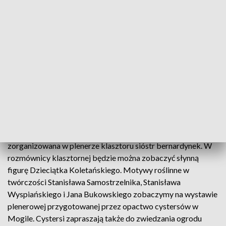
Do zwiedzania bogatych zbiorów niedawno udostępnionego
muzeum zapraszają dominikanie. Muzeum Katedralne na
Wawelu na tegoroczną Noc Cracovia Sacra przygotowało
prezentację kapy z grobu króla Kazimierza Jagiellończyka
po procesie konserwacji. Karmelici, poza zaproszeniem do
zwiedzania muzeum klasztornego, przygotowali propozycje
nawiązujące do 550-lecia drukarstwa polskiego, warsztaty z
druku książki europejskiej i azjatyckiej i warsztaty
kaligraficzne.
Kwiaty z fresków Wyspiańskiego przybliży wystawa
zorganizowana w plenerze klasztoru sióstr bernardynek. W
rozmównicy klasztornej będzie można zobaczyć słynną
figurę Dzieciątka Koletańskiego. Motywy roślinne w
twórczości Stanisława Samostrzelnika, Stanisława
Wyspiańskiego i Jana Bukowskiego zobaczymy na wystawie
plenerowej przygotowanej przez opactwo cystersów w
Mogile. Cystersi zapraszają także do zwiedzania ogrodu