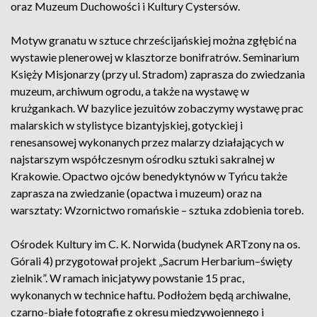
oraz Muzeum Duchowości i Kultury Cystersów.
Motyw granatu w sztuce chrześcijańskiej można zgłębić na
wystawie plenerowej w klasztorze bonifratrów. Seminarium
Księży Misjonarzy (przy ul. Stradom) zaprasza do zwiedzania
muzeum, archiwum ogrodu, a także na wystawę w
krużgankach. W bazylice jezuitów zobaczymy wystawę prac
malarskich w stylistyce bizantyjskiej, gotyckiej i
renesansowej wykonanych przez malarzy działających w
najstarszym współczesnym ośrodku sztuki sakralnej w
Krakowie. Opactwo ojców benedyktynów w Tyńcu także
zaprasza na zwiedzanie (opactwa i muzeum) oraz na
warsztaty: Wzornictwo romańskie – sztuka zdobienia toreb.
Ośrodek Kultury im C. K. Norwida (budynek ARTzony na os.
Górali 4) przygotował projekt „Sacrum Herbarium–święty
zielnik”. W ramach inicjatywy powstanie 15 prac,
wykonanych w technice haftu. Podłożem będą archiwalne,
czarno-białe fotografie z okresu międzywojennego i