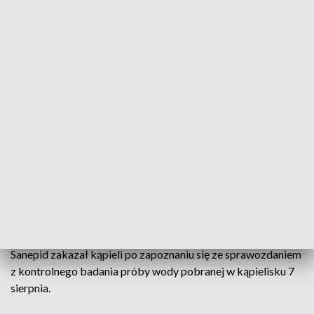
Zdjęcie ilustracyjne
Źródło: pixabay.com
Powiatowa Stacja Sanitarno-Epidemiologiczna w
Krakowie wydała w poniedziałek tymczasowy
zakaz kąpieli w Zalewie Kryspinów w Budzyniu.
Powodem jest skażenie mikrobiologiczne wody
bakteriami Escherichia coli i enterokokami.
Sanepid zakazał kąpieli po zapoznaniu się ze sprawozdaniem
z kontrolnego badania próby wody pobranej w kąpielisku 7
sierpnia.