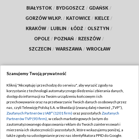
BIAŁYSTOK
/
BYDGOSZCZ
/
GDAŃSK
/
GORZÓW WLKP.
/
KATOWICE
/
KIELCE
/
KRAKÓW
/
LUBLIN
/
ŁÓDŹ
/
OLSZTYN
/
OPOLE
/
POZNAŃ
/
RZESZÓW
/
SZCZECIN
/
WARSZAWA
/
WROCŁAW
Szanujemy Twoją prywatność
Dołącz do nas:
Kliknij "Akceptuję i przechodzę do serwisu", aby wyrazić zgody na
korzystanie z technologii automatycznego śledzenia i zbierania danych,
TVP
dostęp do informacji na Twoim urządzeniu końcowym i ich
Abonament TVP
przechowywanie oraz na przetwarzanie Twoich danych osobowych przez
Regulamin TVP
nas, czyli Telewizję Polską S.A. w likwidacji (zwaną dalej również „TVP”),
Emisja w TVP
Polityka prywatności
Zaufanych Partnerów z IAB* (1201 firm)
oraz pozostałych
Zaufanych
Partnerów TVP (93 firm)
, w celach marketingowych (w tym do
Centrum informacji TVP
Moje zgody
zautomatyzowanego dopasowania reklam do Twoich zainteresowań i
mierzenia ich skuteczności) i pozostałych, które wskazujemy poniżej, a
Naziemna Telewizja Cyfrowa
Pomoc
także zgody na udostępnianie przez nas identyfikatora PPID do Google.