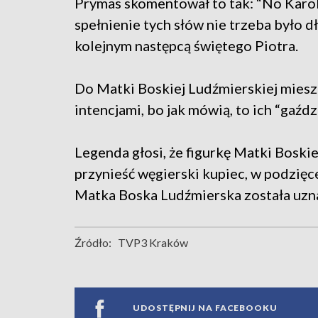
Prymas skomentował to tak: “No Karol
spełnienie tych słów nie trzeba było 
kolejnym następcą świętego Piotra.
Do Matki Boskiej Ludźmierskiej mies
intencjami, bo jak mówią, to ich “gaźdz
Legenda głosi, że figurkę Matki Boski
przynieść węgierski kupiec, w podzięc
Matka Boska Ludźmierska została uzn
Źródło:
TVP3 Kraków
UDOSTĘPNIJ NA FACEBOOKU