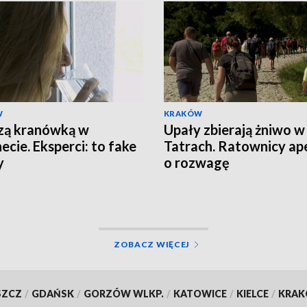
W
KRAKÓW
zą kranówką w
Upały zbierają żniwo w
ecie. Eksperci: to fake
Tatrach. Ratownicy ape
y
o rozwagę
ZOBACZ WIĘCEJ
SZCZ
/
GDAŃSK
/
GORZÓW WLKP.
/
KATOWICE
/
KIELCE
/
KRA