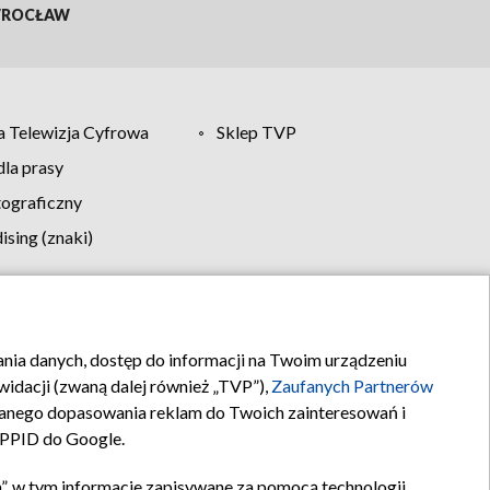
ROCŁAW
 Telewizja Cyfrowa
Sklep TVP
la prasy
tograficzny
sing (znaki)
klamy
Kontakt
rania danych, dostęp do informacji na Twoim urządzeniu
idacji (zwaną dalej również „TVP”),
Zaufanych Partnerów
anego dopasowania reklam do Twoich zainteresowań i
a PPID do Google.
”, w tym informacje zapisywane za pomocą technologii