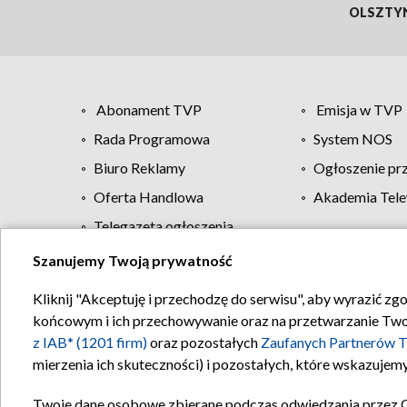
OLSZTY
Abonament TVP
Emisja w TVP
Rada Programowa
System NOS
Biuro Reklamy
Ogłoszenie pr
Oferta Handlowa
Akademia Tele
Telegazeta ogłoszenia
Szanujemy Twoją prywatność
Regulamin TVP
Kliknij "Akceptuję i przechodzę do serwisu", aby wyrazić zg
końcowym i ich przechowywanie oraz na przetwarzanie Twoich
z IAB* (1201 firm)
oraz pozostałych
Zaufanych Partnerów T
mierzenia ich skuteczności) i pozostałych, które wskazujemy
Twoje dane osobowe zbierane podczas odwiedzania przez 