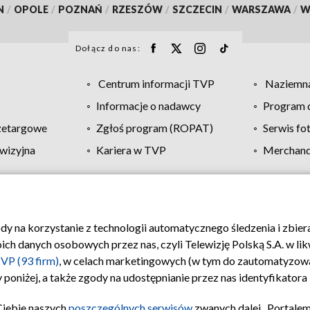
N
/
OPOLE
/
POZNAŃ
/
RZESZÓW
/
SZCZECIN
/
WARSZAWA
/
W
Dołącz do nas:
Centrum informacji TVP
Naziemna
Informacje o nadawcy
Program d
zetargowe
Zgłoś program (ROPAT)
Serwis fo
wizyjna
Kariera w TVP
Merchandi
Polityka prywatności
Moje zgody
Pomoc
Biuro re
ody na korzystanie z technologii automatycznego śledzenia i zbie
 danych osobowych przez nas, czyli Telewizję Polską S.A. w likw
VP (93 firm)
, w celach marketingowych (w tym do zautomatyzow
 poniżej, a także zgody na udostępnianie przez nas identyfikator
Ciebie naszych
poszczególnych serwisów
zwanych dalej „Portalem