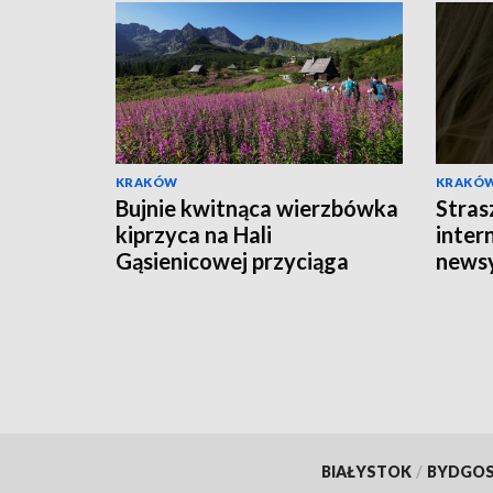
KRAKÓW
KRAKÓ
Bujnie kwitnąca wierzbówka
Stras
kiprzyca na Hali
intern
Gąsienicowej przyciąga
news
tłumy turystów
BIAŁYSTOK
/
BYDGO