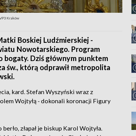
TVP3 Kraków
Matki Boskiej Ludźmierskiej -
wiatu Nowotarskiego. Program
zo bogaty. Dziś głównym punktem
a św., którą odprawił metropolita
wski.
cia, kard. Stefan Wyszyński wraz z
em Wojtyłą - dokonali koronacji Figury
 berło, złapał je biskup Karol Wojtyła.