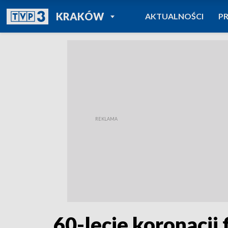
POWRÓT DO
KRAKÓW
AKTUALNOŚCI
P
TVP REGIONY
60-lecie koronacji