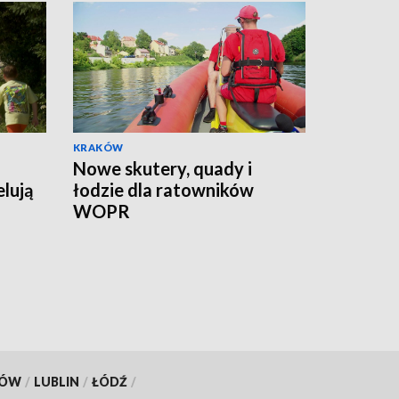
KRAKÓW
Nowe skutery, quady i
lują
łodzie dla ratowników
WOPR
KÓW
/
LUBLIN
/
ŁÓDŹ
/