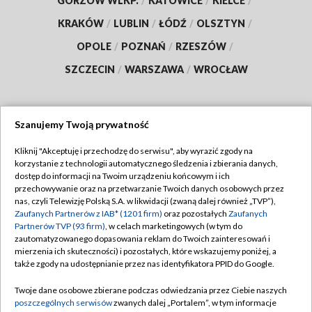
GORZÓW WLKP.
/
KATOWICE
/
KIELCE
/
KRAKÓW
/
LUBLIN
/
ŁÓDŹ
/
OLSZTYN
/
OPOLE
/
POZNAŃ
/
RZESZÓW
/
SZCZECIN
/
WARSZAWA
/
WROCŁAW
Szanujemy Twoją prywatność
Dołącz do nas:
Kliknij "Akceptuję i przechodzę do serwisu", aby wyrazić zgody na
korzystanie z technologii automatycznego śledzenia i zbierania danych,
TVP
dostęp do informacji na Twoim urządzeniu końcowym i ich
Abonament TVP
przechowywanie oraz na przetwarzanie Twoich danych osobowych przez
Regulamin TVP
nas, czyli Telewizję Polską S.A. w likwidacji (zwaną dalej również „TVP”),
Emisja w TVP
Zaufanych Partnerów z IAB* (1201 firm)
oraz pozostałych
Zaufanych
Polityka prywatności
Partnerów TVP (93 firm)
, w celach marketingowych (w tym do
Centrum informacji TVP
Moje zgody
zautomatyzowanego dopasowania reklam do Twoich zainteresowań i
mierzenia ich skuteczności) i pozostałych, które wskazujemy poniżej, a
Naziemna Telewizja Cyfrowa
Pomoc
także zgody na udostępnianie przez nas identyfikatora PPID do Google.
Sklep TVP
Biuro reklamy
Twoje dane osobowe zbierane podczas odwiedzania przez Ciebie naszych
Rada Programowa
poszczególnych serwisów
zwanych dalej „Portalem”, w tym informacje
Kontakt