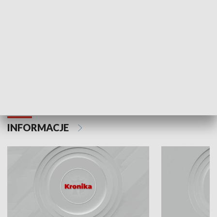
Odc. 6
Odc. 5
Czy wiesz, że Kraków inwestuje w edukację i
Czy wiesz, jak Kr
rozwój młodych?
mieszkańców?
INFORMACJE