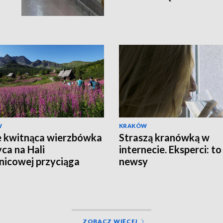
W
KRAKÓW
e kwitnąca wierzbówka
Straszą kranówką w
yca na Hali
internecie. Eksperci: to
nicowej przyciąga
newsy
 turystów
ZOBACZ WIĘCEJ