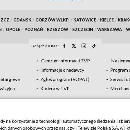
SZCZ
/
GDAŃSK
/
GORZÓW WLKP.
/
KATOWICE
/
KIELCE
/
KRA
N
/
OPOLE
/
POZNAŃ
/
RZESZÓW
/
SZCZECIN
/
WARSZAWA
/
W
Dołącz do nas:
Centrum informacji TVP
Naziemna
Informacje o nadawcy
Program d
zetargowe
Zgłoś program (ROPAT)
Serwis fo
wizyjna
Kariera w TVP
Merchandi
Polityka prywatności
Moje zgody
Pomoc
Biuro re
ody na korzystanie z technologii automatycznego śledzenia i zbie
 danych osobowych przez nas, czyli Telewizję Polską S.A. w likw