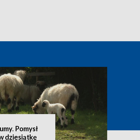
łumy. Pomysł
w dziesiątkę