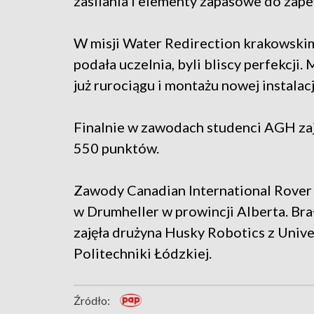
zasilania i elementy zapasowe do zap
W misji Water Redirection krakowskim 
podała uczelnia, byli bliscy perfekcji.
już rurociągu i montażu nowej instalac
Finalnie w zawodach studenci AGH zaję
550 punktów.
Zawody Canadian International Rover 
w Drumheller w prowincji Alberta. Bra
zajęła drużyna Husky Robotics z Unive
Politechniki Łódzkiej.
Źródło: