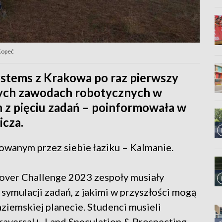
Kopeć
stems z Krakowa po raz pierwszy
ych zawodach robotycznych w
h z pięciu zadań – poinformowała w
cza.
owanym przez siebie łaziku – Kalmanie.
over Challenge 2023 zespoły musiały
 symulacji zadań, z jakimi w przyszłości mogą
aziemskiej planecie. Studenci musieli
Traversal+, Land Speculation & Prospecting,