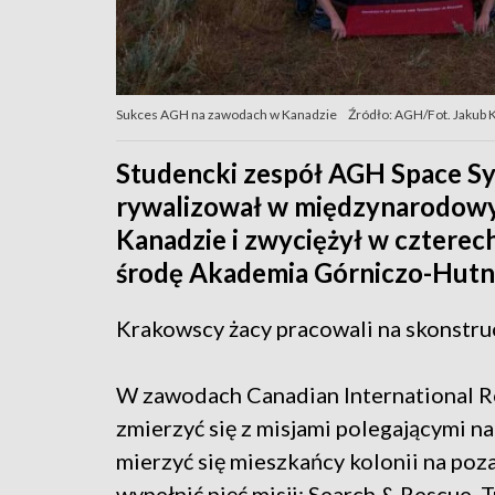
Sukces AGH na zawodach w Kanadzie
Źródło: AGH/Fot. Jakub 
Studencki zespół AGH Space Sy
rywalizował w międzynarodow
Kanadzie i zwyciężył w czterec
środę Akademia Górniczo-Hutni
Krakowscy żacy pracowali na skonstru
W zawodach Canadian International R
zmierzyć się z misjami polegającymi na
mierzyć się mieszkańcy kolonii na poz
wypełnić pięć misji: Search & Rescue, 