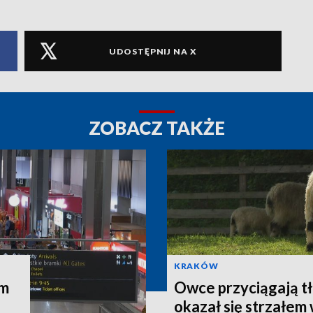
UDOSTĘPNIJ NA X
ZOBACZ TAKŻE
KRAKÓW
am
Owce przyciągają t
okazał się strzałem 