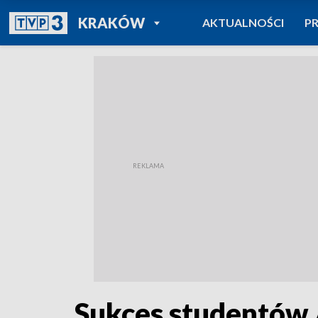
POWRÓT DO
KRAKÓW
AKTUALNOŚCI
P
TVP REGIONY
Sukces studentów