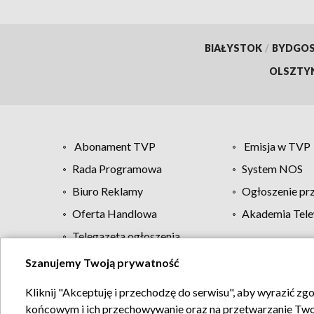
BIAŁYSTOK
/
BYDGO
OLSZTY
Abonament TVP
Emisja w TVP
Rada Programowa
System NOS
Biuro Reklamy
Ogłoszenie pr
Oferta Handlowa
Akademia Tele
Telegazeta ogłoszenia
Szanujemy Twoją prywatność
Regulamin TVP
Kliknij "Akceptuję i przechodzę do serwisu", aby wyrazić zg
końcowym i ich przechowywanie oraz na przetwarzanie Twoich