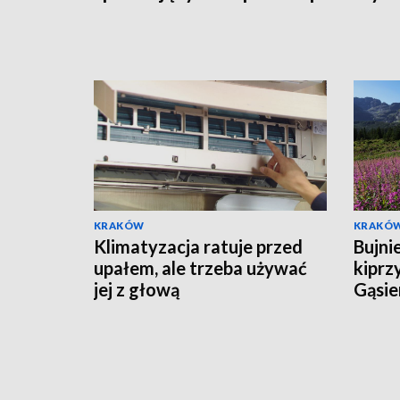
KRAKÓW
KRAKÓ
Klimatyzacja ratuje przed
Bujni
upałem, ale trzeba używać
kiprz
jej z głową
Gąsie
tłumy