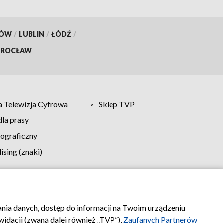
KÓW
/
LUBLIN
/
ŁÓDŹ
/
ROCŁAW
 Telewizja Cyfrowa
Sklep TVP
la prasy
tograficzny
sing (znaki)
klamy
Kontakt
rania danych, dostęp do informacji na Twoim urządzeniu
idacji (zwaną dalej również „TVP”),
Zaufanych Partnerów