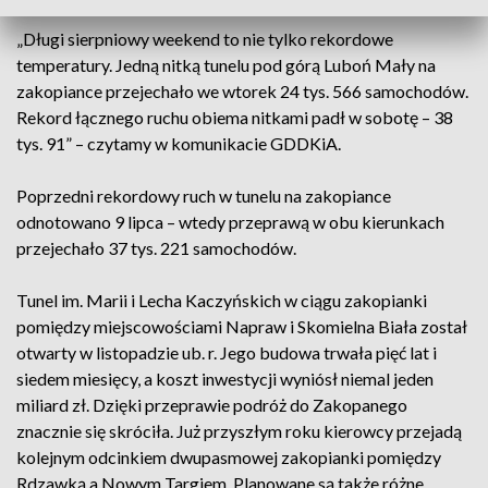
„Długi sierpniowy weekend to nie tylko rekordowe
temperatury. Jedną nitką tunelu pod górą Luboń Mały na
zakopiance przejechało we wtorek 24 tys. 566 samochodów.
Rekord łącznego ruchu obiema nitkami padł w sobotę – 38
tys. 91” – czytamy w komunikacie GDDKiA.
Poprzedni rekordowy ruch w tunelu na zakopiance
odnotowano 9 lipca – wtedy przeprawą w obu kierunkach
przejechało 37 tys. 221 samochodów.
Tunel im. Marii i Lecha Kaczyńskich w ciągu zakopianki
pomiędzy miejscowościami Napraw i Skomielna Biała został
otwarty w listopadzie ub. r. Jego budowa trwała pięć lat i
siedem miesięcy, a koszt inwestycji wyniósł niemal jeden
miliard zł. Dzięki przeprawie podróż do Zakopanego
znacznie się skróciła. Już przyszłym roku kierowcy przejadą
kolejnym odcinkiem dwupasmowej zakopianki pomiędzy
Rdzawką a Nowym Targiem. Planowane są także różne