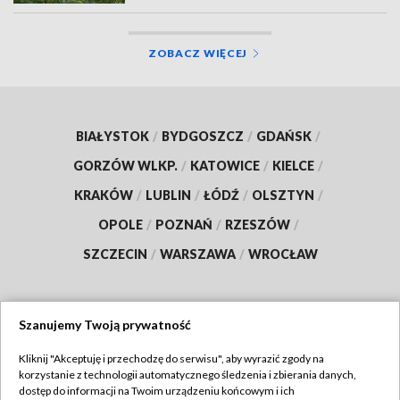
ZOBACZ WIĘCEJ
BIAŁYSTOK
/
BYDGOSZCZ
/
GDAŃSK
/
GORZÓW WLKP.
/
KATOWICE
/
KIELCE
/
KRAKÓW
/
LUBLIN
/
ŁÓDŹ
/
OLSZTYN
/
OPOLE
/
POZNAŃ
/
RZESZÓW
/
SZCZECIN
/
WARSZAWA
/
WROCŁAW
Szanujemy Twoją prywatność
Dołącz do nas:
Kliknij "Akceptuję i przechodzę do serwisu", aby wyrazić zgody na
korzystanie z technologii automatycznego śledzenia i zbierania danych,
TVP
dostęp do informacji na Twoim urządzeniu końcowym i ich