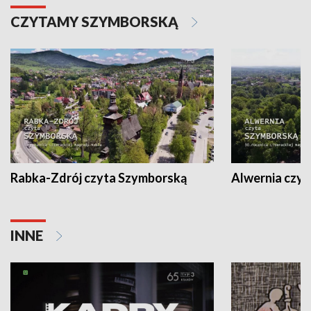
CZYTAMY SZYMBORSKĄ
Rabka-Zdrój czyta Szymborską
Alwernia czy
INNE