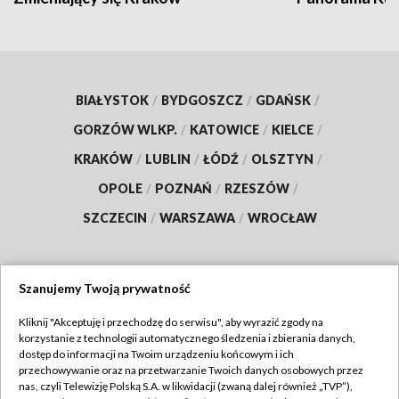
BIAŁYSTOK
/
BYDGOSZCZ
/
GDAŃSK
/
GORZÓW WLKP.
/
KATOWICE
/
KIELCE
/
KRAKÓW
/
LUBLIN
/
ŁÓDŹ
/
OLSZTYN
/
OPOLE
/
POZNAŃ
/
RZESZÓW
/
SZCZECIN
/
WARSZAWA
/
WROCŁAW
Szanujemy Twoją prywatność
Dołącz do nas:
Kliknij "Akceptuję i przechodzę do serwisu", aby wyrazić zgody na
korzystanie z technologii automatycznego śledzenia i zbierania danych,
TVP
dostęp do informacji na Twoim urządzeniu końcowym i ich
Abonament TVP
przechowywanie oraz na przetwarzanie Twoich danych osobowych przez
Regulamin TVP
nas, czyli Telewizję Polską S.A. w likwidacji (zwaną dalej również „TVP”),