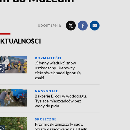
UDOSTĘPNIJ:
KTUALNOŚCI
ROZMAITOŚCI
„Słynny wiadukt” znów
uszkodzony. Kierowcy
ciężarówek nadal ignorują
znaki
NA SYGNALE
Bakterie E. coli w wodociągu.
Tysiące mieszkańców bez
wody do picia
SPOŁECZNE
Przymrozki zniszczyły sady.
Straty oszacowano na 18 mln