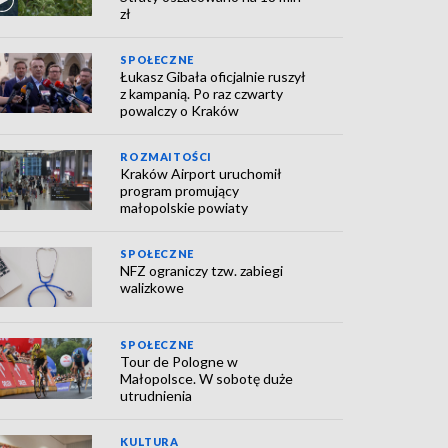
zł
SPOŁECZNE
Łukasz Gibała oficjalnie ruszył
z kampanią. Po raz czwarty
powalczy o Kraków
ROZMAITOŚCI
Kraków Airport uruchomił
program promujący
małopolskie powiaty
SPOŁECZNE
NFZ ograniczy tzw. zabiegi
walizkowe
SPOŁECZNE
Tour de Pologne w
Małopolsce. W sobotę duże
utrudnienia
KULTURA