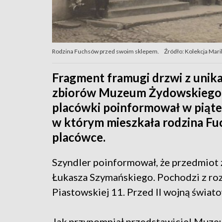
Rodzina Fuchsów przed swoim sklepem.
Źródło: Kolekcja Maril
Fragment framugi drzwi z unika
zbiorów Muzeum Żydowskiego w
placówki poinformował w piąte
w którym mieszkała rodzina F
placówce.
Szyndler poinformował, że przedmiot 
Łukasza Szymańskiego. Pochodzi z ro
Piastowskiej 11. Przed II wojną świat
Jak przypomniał przedstawiciel Muze