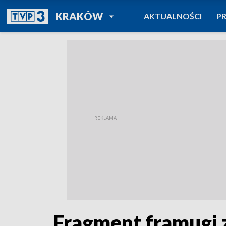
POWRÓT DO
KRAKÓW
AKTUALNOŚCI
P
TVP REGIONY
Fragment framugi 