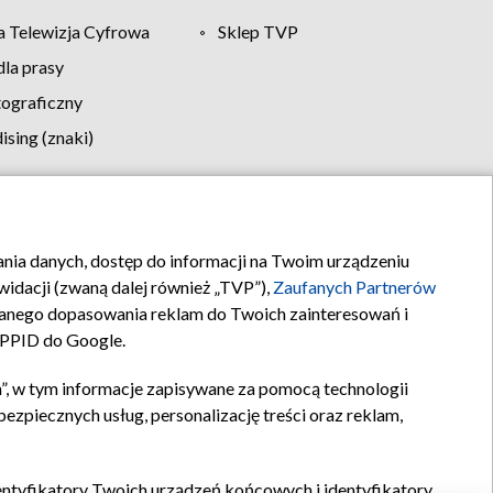
 Telewizja Cyfrowa
Sklep TVP
la prasy
tograficzny
sing (znaki)
klamy
Kontakt
rania danych, dostęp do informacji na Twoim urządzeniu
idacji (zwaną dalej również „TVP”),
Zaufanych Partnerów
anego dopasowania reklam do Twoich zainteresowań i
a PPID do Google.
”, w tym informacje zapisywane za pomocą technologii
zpiecznych usług, personalizację treści oraz reklam,
identyfikatory Twoich urządzeń końcowych i identyfikatory