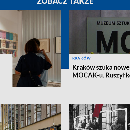
ZOBACZ TAKŻE
KRAKÓW
Kraków szuka nowe
MOCAK-u. Ruszył k