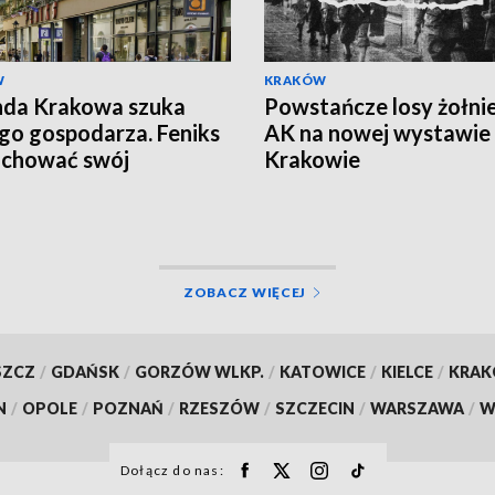
W
KRAKÓW
nda Krakowa szuka
Powstańcze losy żołni
o gospodarza. Feniks
AK na nowej wystawie
achować swój
Krakowie
kter
ZOBACZ WIĘCEJ
SZCZ
/
GDAŃSK
/
GORZÓW WLKP.
/
KATOWICE
/
KIELCE
/
KRA
N
/
OPOLE
/
POZNAŃ
/
RZESZÓW
/
SZCZECIN
/
WARSZAWA
/
W
Dołącz do nas: