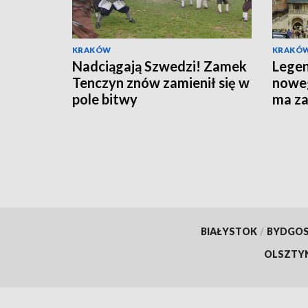
KRAKÓW
KRAKÓ
Nadciągają Szwedzi! Zamek
Lege
Tenczyn znów zamienił się w
noweg
pole bitwy
ma z
chara
BIAŁYSTOK
/
BYDGO
OLSZTY