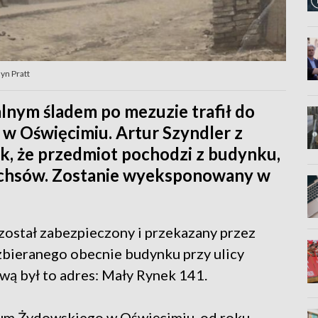
yn Pratt
lnym śladem po mezuzie trafił do
 Oświęcimiu. Artur Szyndler z
k, że przedmiot pochodzi z budynku,
uchsów. Zostanie wyeksponowany w
został zabezpieczony i przekazany przez
zbieranego obecnie budynku przy ulicy
ową był to adres: Mały Rynek 141.
um Żydowskiego w Oświęcimiu, od roku