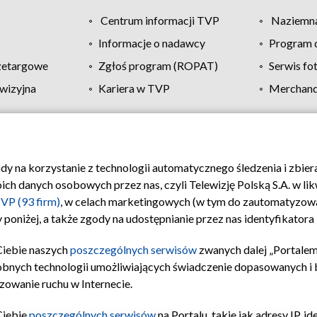
Centrum informacji TVP
Naziemna
Informacje o nadawcy
Program d
zetargowe
Zgłoś program (ROPAT)
Serwis fo
wizyjna
Kariera w TVP
Merchandi
Polityka prywatności
Moje zgody
Pomoc
Biuro re
ody na korzystanie z technologii automatycznego śledzenia i zbie
 danych osobowych przez nas, czyli Telewizję Polską S.A. w likw
VP (93 firm)
, w celach marketingowych (w tym do zautomatyzow
 poniżej, a także zgody na udostępnianie przez nas identyfikator
Ciebie naszych
poszczególnych serwisów
zwanych dalej „Portalem
obnych technologii umożliwiających świadczenie dopasowanych i be
zowanie ruchu w Internecie.
Ciebie
poszczególnych serwisów
na Portalu, takie jak adresy IP, 