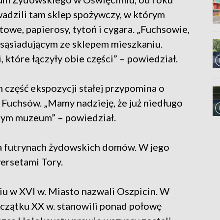
adzili tam sklep spożywczy, w którym
towe, papierosy, tytoń i cygara. „Fuchsowie,
w sąsiadującym ze sklepem mieszkaniu.
które łączyły obie części” – powiedział.
 część ekspozycji stałej przypomina o
 Fuchsów. „Mamy nadzieję, że już niedługo
zym muzeum” – powiedział.
a futrynach żydowskich domów. W jego
ersetami Tory.
iu w XVI w. Miasto nazwali Oszpicin. W
początku XX w. stanowili ponad połowę