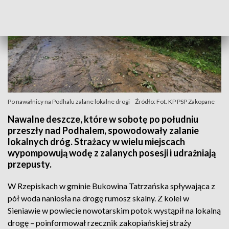
Po nawałnicy na Podhalu zalane lokalne drogi
Źródło: Fot. KP PSP Zakopane
Nawalne deszcze, które w sobotę po południu
przeszły nad Podhalem, spowodowały zalanie
lokalnych dróg. Strażacy w wielu miejscach
wypompowują wodę z zalanych posesji i udrażniają
przepusty.
W Rzepiskach w gminie Bukowina Tatrzańska spływająca z
pół woda naniosła na drogę rumosz skalny. Z kolei w
Sieniawie w powiecie nowotarskim potok wystąpił na lokalną
drogę – poinformował rzecznik zakopiańskiej straży