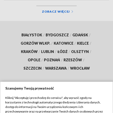
ZOBACZ WIĘCEJ
BIAŁYSTOK
/
BYDGOSZCZ
/
GDAŃSK
/
GORZÓW WLKP.
/
KATOWICE
/
KIELCE
/
KRAKÓW
/
LUBLIN
/
ŁÓDŹ
/
OLSZTYN
/
OPOLE
/
POZNAŃ
/
RZESZÓW
/
SZCZECIN
/
WARSZAWA
/
WROCŁAW
Szanujemy Twoją prywatność
Dołącz do nas:
Kliknij "Akceptuję i przechodzę do serwisu", aby wyrazić zgody na
korzystanie z technologii automatycznego śledzenia i zbierania danych,
TVP
dostęp do informacji na Twoim urządzeniu końcowym i ich
Abonament TVP
przechowywanie oraz na przetwarzanie Twoich danych osobowych przez
Regulamin TVP