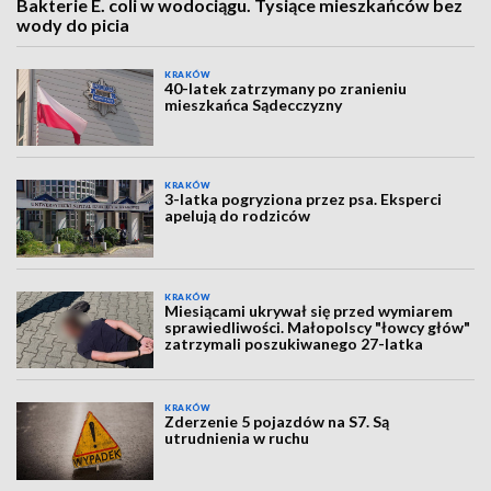
Bakterie E. coli w wodociągu. Tysiące mieszkańców bez
wody do picia
KRAKÓW
40-latek zatrzymany po zranieniu
mieszkańca Sądecczyzny
KRAKÓW
3-latka pogryziona przez psa. Eksperci
apelują do rodziców
KRAKÓW
Miesiącami ukrywał się przed wymiarem
sprawiedliwości. Małopolscy "łowcy głów"
zatrzymali poszukiwanego 27-latka
KRAKÓW
Zderzenie 5 pojazdów na S7. Są
utrudnienia w ruchu