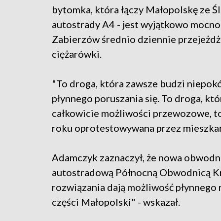
bytomka, która łączy Małopolskę ze Śl
autostrady A4 - jest wyjątkowo moc
Zabierzów średnio dziennie przejeżdża
ciężarówki.
"To droga, która zawsze budzi niepokó
płynnego poruszania się. To droga, któ
całkowicie możliwości przewozowe, to 
roku oprotestowywana przez mieszkańc
Adamczyk zaznaczył, że nowa obwodni
autostradową Północną Obwodnicą Kr
rozwiązania dają możliwość płynnego
części Małopolski" - wskazał.