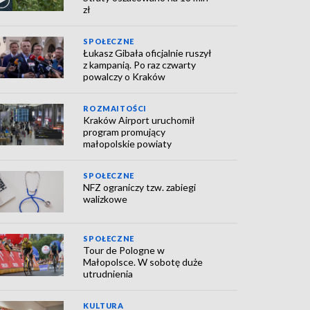
zł
SPOŁECZNE
Łukasz Gibała oficjalnie ruszył
z kampanią. Po raz czwarty
powalczy o Kraków
ROZMAITOŚCI
Kraków Airport uruchomił
program promujący
małopolskie powiaty
SPOŁECZNE
NFZ ograniczy tzw. zabiegi
walizkowe
SPOŁECZNE
Tour de Pologne w
Małopolsce. W sobotę duże
utrudnienia
KULTURA