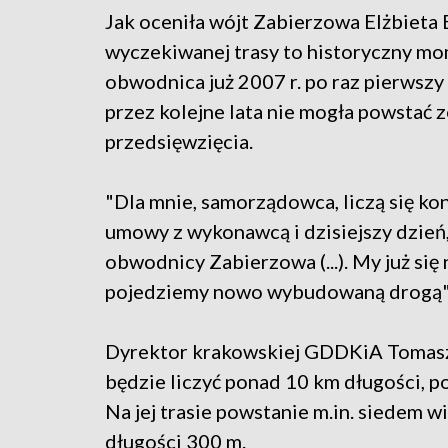
Jak oceniła wójt Zabierzowa Elżbieta
wyczekiwanej trasy to historyczny mom
obwodnica już 2007 r. po raz pierwszy
przez kolejne lata nie mogła powstać 
przedsięwzięcia.
"Dla mnie, samorządowca, liczą się ko
umowy z wykonawcą i dzisiejszy dzie
obwodnicy Zabierzowa (...). My już się
pojedziemy nowo wybudowaną drogą" 
Dyrektor krakowskiej GDDKiA Tomasz 
będzie liczyć ponad 10 km długości, p
Na jej trasie powstanie m.in. siedem 
długości 300 m.