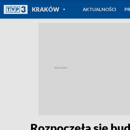
POWRÓT DO
KRAKÓW
AKTUALNOŚCI
P
TVP REGIONY
Rozpoczęła się bu