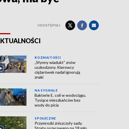
UDOSTĘPNIJ:
KTUALNOŚCI
ROZMAITOŚCI
„Słynny wiadukt” znów
uszkodzony. Kierowcy
ciężarówek nadal ignorują
znaki
NA SYGNALE
Bakterie E. coli w wodociągu.
Tysiące mieszkańców bez
wody do picia
SPOŁECZNE
Przymrozki zniszczyły sady.
Straty oszacowano na 18 mln