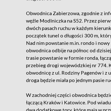
Obwodnica Zabierzowa, zgodnie z inf
węźle Modlniczka na S52. Przez pierw
dwóch pasach ruchu w każdym kierunku
początek tunel o długości 300 m, któ
Nad nim powstanie m.in. rondo i nowy 
obwodnica odbije na północ od dzisie
trasie powstanie w formie ronda, łącz
przebieg drogi wojewódzkiej nr 774. K
obwodnicę z ul. Rodziny Pagenów i z 
droga będzie miała po jednym pasie r
W zachodniej części obwodnica będzie
łączącą Kraków i Katowice. Pod wiad
dwa dodatkowe tory, które mają w przy