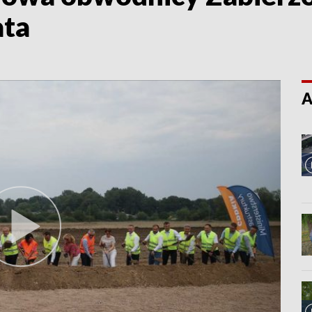
ata
A