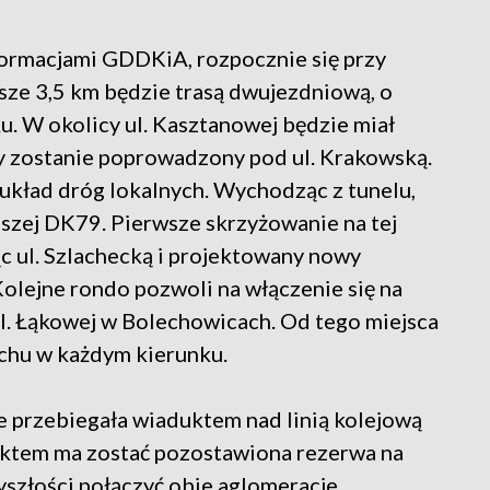
ormacjami GDDKiA, rozpocznie się przy
sze 3,5 km będzie trasą dwujezdniową, o
. W okolicy ul. Kasztanowej będzie miał
ry zostanie poprowadzony pod ul. Krakowską.
układ dróg lokalnych. Wychodząc z tunelu,
jszej DK79. Pierwsze skrzyżowanie na tej
ąc ul. Szlachecką i projektowany nowy
olejne rondo pozwoli na włączenie się na
ul. Łąkowej w Bolechowicach. Od tego miejsca
uchu w każdym kierunku.
 przebiegała wiaduktem nad linią kolejową
uktem ma zostać pozostawiona rezerwa na
szłości połączyć obie aglomeracje.