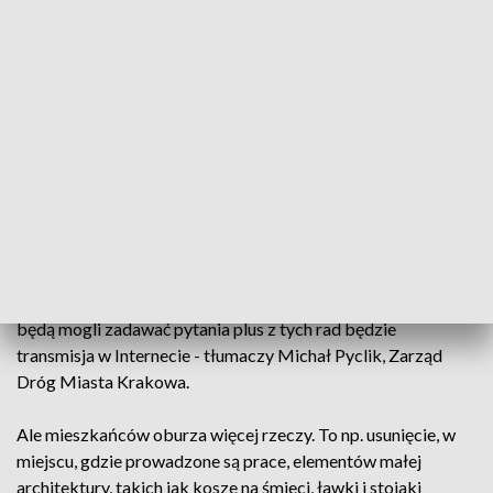
Mistrzejowic trwa w najlepsze. Pod topór poszło już blisko
700 drzew. Te działania budzą niepokój mieszkańców. Chcą
obiecanego dialogu zarówno z wykonawcą inwestycji jak i z
władzami miasta.
Teraz kontakt jest możliwy poprzez infolinie lub media
społecznościowe. Od września ma być łatwiejszy.
— Powinien zostać uruchomiony punkt stały przy placu
budowy, gdzie mieszkańcy będą mogli przyjść, porozmawiać,
zobaczyć projekty, plus od września będą uruchomione rady
budowy, będą zapraszani przedstawiciele mieszkańców,
będą mogli zadawać pytania plus z tych rad będzie
transmisja w Internecie - tłumaczy Michał Pyclik, Zarząd
Dróg Miasta Krakowa.
Ale mieszkańców oburza więcej rzeczy. To np. usunięcie, w
miejscu, gdzie prowadzone są prace, elementów małej
architektury, takich jak kosze na śmieci, ławki i stojaki