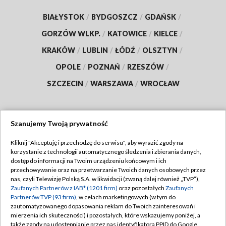
BIAŁYSTOK
/
BYDGOSZCZ
/
GDAŃSK
/
GORZÓW WLKP.
/
KATOWICE
/
KIELCE
/
KRAKÓW
/
LUBLIN
/
ŁÓDŹ
/
OLSZTYN
/
OPOLE
/
POZNAŃ
/
RZESZÓW
/
SZCZECIN
/
WARSZAWA
/
WROCŁAW
Szanujemy Twoją prywatność
Dołącz do nas:
Kliknij "Akceptuję i przechodzę do serwisu", aby wyrazić zgody na
korzystanie z technologii automatycznego śledzenia i zbierania danych,
TVP
dostęp do informacji na Twoim urządzeniu końcowym i ich
Abonament TVP
przechowywanie oraz na przetwarzanie Twoich danych osobowych przez
Regulamin TVP
nas, czyli Telewizję Polską S.A. w likwidacji (zwaną dalej również „TVP”),
Emisja w TVP
Polityka prywatności
Zaufanych Partnerów z IAB* (1201 firm)
oraz pozostałych
Zaufanych
Partnerów TVP (93 firm)
, w celach marketingowych (w tym do
Centrum informacji TVP
Moje zgody
zautomatyzowanego dopasowania reklam do Twoich zainteresowań i
mierzenia ich skuteczności) i pozostałych, które wskazujemy poniżej, a
Naziemna Telewizja Cyfrowa
Pomoc
także zgody na udostępnianie przez nas identyfikatora PPID do Google.