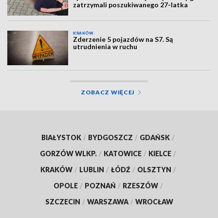
zatrzymali poszukiwanego 27-latka
KRAKÓW
Zderzenie 5 pojazdów na S7. Są
utrudnienia w ruchu
ZOBACZ WIĘCEJ
BIAŁYSTOK
/
BYDGOSZCZ
/
GDAŃSK
/
GORZÓW WLKP.
/
KATOWICE
/
KIELCE
/
KRAKÓW
/
LUBLIN
/
ŁÓDŹ
/
OLSZTYN
/
OPOLE
/
POZNAŃ
/
RZESZÓW
/
SZCZECIN
/
WARSZAWA
/
WROCŁAW