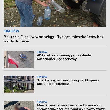
KRAKÓW
Bakterie E. coli w wodociągu. Tysiące mieszkańców bez
wody do picia
KRAKÓW
40-latek zatrzymany po zranieniu
mieszkańca Sądecczyzny
KRAKÓW
3-latka pogryziona przez psa. Eksperci
apelują do rodziców
KRAKÓW
Miesiącami ukrywał się przed wymiarem
sprawiedliwości. Małopolscy "łowcy głów"