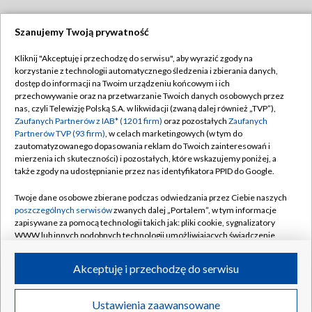
Szanujemy Twoją prywatność
Dołącz do nas:
Kliknij "Akceptuję i przechodzę do serwisu", aby wyrazić zgody na
korzystanie z technologii automatycznego śledzenia i zbierania danych,
TVP
dostęp do informacji na Twoim urządzeniu końcowym i ich
Abonament TVP
przechowywanie oraz na przetwarzanie Twoich danych osobowych przez
Regulamin TVP
nas, czyli Telewizję Polską S.A. w likwidacji (zwaną dalej również „TVP”),
Emisja w TVP
Polityka prywatności
Zaufanych Partnerów z IAB* (1201 firm)
oraz pozostałych
Zaufanych
Partnerów TVP (93 firm)
, w celach marketingowych (w tym do
Centrum informacji TVP
Moje zgody
zautomatyzowanego dopasowania reklam do Twoich zainteresowań i
mierzenia ich skuteczności) i pozostałych, które wskazujemy poniżej, a
Naziemna Telewizja Cyfrowa
Pomoc
także zgody na udostępnianie przez nas identyfikatora PPID do Google.
Sklep TVP
Biuro reklamy
Twoje dane osobowe zbierane podczas odwiedzania przez Ciebie naszych
Rada Programowa
Kontakt
poszczególnych serwisów
zwanych dalej „Portalem”, w tym informacje
zapisywane za pomocą technologii takich jak: pliki cookie, sygnalizatory
System NOS
WWW lub innych podobnych technologii umożliwiających świadczenie
dopasowanych i bezpiecznych usług, personalizację treści oraz reklam,
Informacje o nadawcy
Kanały
udostępnianie funkcji mediów społecznościowych oraz analizowanie
Akceptuję i przechodzę do serwisu
ruchu w Internecie.
Program dla prasy
©2026 Telewizja Polska S.A. w likwidacji
Biuro Reklamy
Twoje dane osobowe zbierane podczas odwiedzania przez Ciebie
Ustawienia zaawansowane
poszczególnych serwisów
na Portalu, takie jak adresy IP, identyfikatory