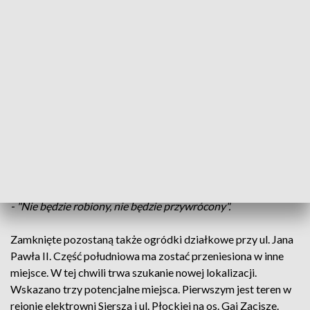
zapadlisk.
Wyniki badań zrodziły szereg
pytań dotyczących przyszkolnych boisk, ale były też o sam
stadion przy ul. Grunwaldzkiej, który od momentu
powstawania zapadlisk pozostaje zamknięty.
Choć dobrą informacją jest to, że dzieci z boisk
przyszkolnych będą mogły w nowym roku korzystać, to
niestety Spółka Restrukturyzacji Kopalń nie ma tak dobrych
wieści dotyczących stadionu:
- "Nie będzie robiony, nie będzie przywrócony".
Zamknięte pozostaną także ogródki działkowe przy ul. Jana
Pawła II. Część południowa ma zostać przeniesiona w inne
miejsce. W tej chwili trwa szukanie nowej lokalizacji.
Wskazano trzy potencjalne miejsca. Pierwszym jest teren w
rejonie elektrowni Siersza i ul. Płockiej na os. Gaj Zacisze.