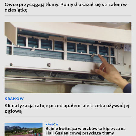
Owce przyciągają tłumy. Pomysł okazał się strzałem w
dziesiątkę
KRAKÓW
Klimatyzacja ratuje przed upałem, ale trzeba używać jej
z głową
KRAKÓW
Bujnie kwitnąca wierzbówka kiprzyca na
Hali Gąsienicowej przyciąga tłumy