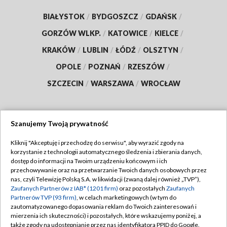
BIAŁYSTOK
/
BYDGOSZCZ
/
GDAŃSK
/
GORZÓW WLKP.
/
KATOWICE
/
KIELCE
/
KRAKÓW
/
LUBLIN
/
ŁÓDŹ
/
OLSZTYN
/
OPOLE
/
POZNAŃ
/
RZESZÓW
/
SZCZECIN
/
WARSZAWA
/
WROCŁAW
Szanujemy Twoją prywatność
Dołącz do nas:
Kliknij "Akceptuję i przechodzę do serwisu", aby wyrazić zgody na
korzystanie z technologii automatycznego śledzenia i zbierania danych,
TVP
dostęp do informacji na Twoim urządzeniu końcowym i ich
Abonament TVP
przechowywanie oraz na przetwarzanie Twoich danych osobowych przez
Regulamin TVP
nas, czyli Telewizję Polską S.A. w likwidacji (zwaną dalej również „TVP”),
Emisja w TVP
Polityka prywatności
Zaufanych Partnerów z IAB* (1201 firm)
oraz pozostałych
Zaufanych
Partnerów TVP (93 firm)
, w celach marketingowych (w tym do
Centrum informacji TVP
Moje zgody
zautomatyzowanego dopasowania reklam do Twoich zainteresowań i
mierzenia ich skuteczności) i pozostałych, które wskazujemy poniżej, a
Naziemna Telewizja Cyfrowa
Pomoc
także zgody na udostępnianie przez nas identyfikatora PPID do Google.