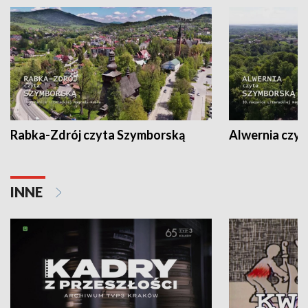
Rabka-Zdrój czyta Szymborską
Alwernia czy
INNE