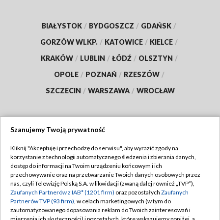
BIAŁYSTOK
/
BYDGOSZCZ
/
GDAŃSK
/
GORZÓW WLKP.
/
KATOWICE
/
KIELCE
/
KRAKÓW
/
LUBLIN
/
ŁÓDŹ
/
OLSZTYN
/
OPOLE
/
POZNAŃ
/
RZESZÓW
/
SZCZECIN
/
WARSZAWA
/
WROCŁAW
Szanujemy Twoją prywatność
Dołącz do nas:
Kliknij "Akceptuję i przechodzę do serwisu", aby wyrazić zgody na
korzystanie z technologii automatycznego śledzenia i zbierania danych,
TVP
dostęp do informacji na Twoim urządzeniu końcowym i ich
Abonament TVP
przechowywanie oraz na przetwarzanie Twoich danych osobowych przez
Regulamin TVP
nas, czyli Telewizję Polską S.A. w likwidacji (zwaną dalej również „TVP”),
Emisja w TVP
Zaufanych Partnerów z IAB* (1201 firm)
oraz pozostałych
Zaufanych
Polityka prywatności
Partnerów TVP (93 firm)
, w celach marketingowych (w tym do
Centrum informacji TVP
Moje zgody
zautomatyzowanego dopasowania reklam do Twoich zainteresowań i
mierzenia ich skuteczności) i pozostałych, które wskazujemy poniżej, a