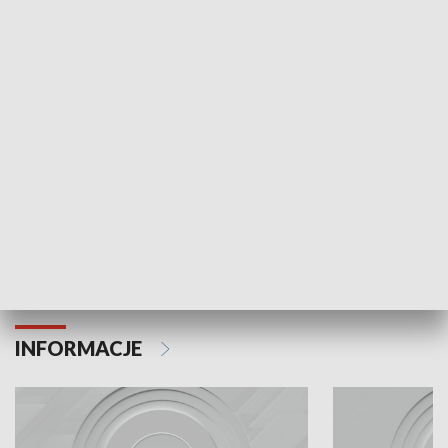
Odc. 6
Odc. 5
Czy wiesz, że Kraków inwestuje w edukację i
Czy wiesz, jak Kr
rozwój młodych?
mieszkańców?
INFORMACJE