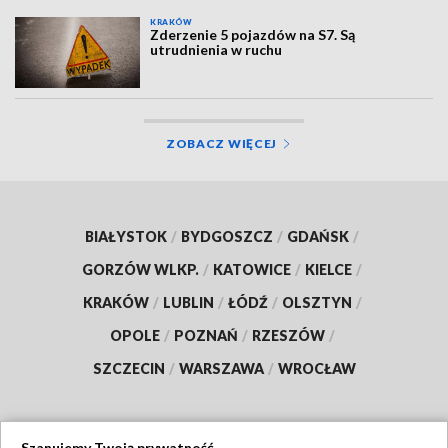
KRAKÓW
Zderzenie 5 pojazdów na S7. Są
utrudnienia w ruchu
ZOBACZ WIĘCEJ
BIAŁYSTOK
/
BYDGOSZCZ
/
GDAŃSK
/
GORZÓW WLKP.
/
KATOWICE
/
KIELCE
/
KRAKÓW
/
LUBLIN
/
ŁÓDŹ
/
OLSZTYN
/
OPOLE
/
POZNAŃ
/
RZESZÓW
/
SZCZECIN
/
WARSZAWA
/
WROCŁAW
Szanujemy Twoją prywatność