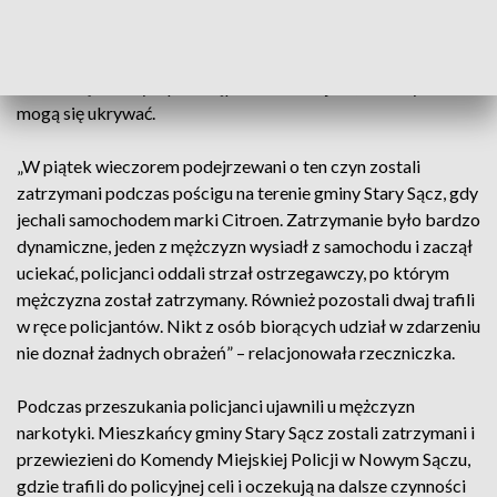
został przewieziony do szpitala, gdzie na drugi dzień zmarł.
Zabezpieczone przez policjantów na miejscu dowody
doprowadziły śledczych do wytypowania osób, które mogą
mieć związek z tym przestępstwem i miejsca, w którym
mogą się ukrywać.
„W piątek wieczorem podejrzewani o ten czyn zostali
zatrzymani podczas pościgu na terenie gminy Stary Sącz, gdy
jechali samochodem marki Citroen. Zatrzymanie było bardzo
dynamiczne, jeden z mężczyzn wysiadł z samochodu i zaczął
uciekać, policjanci oddali strzał ostrzegawczy, po którym
mężczyzna został zatrzymany. Również pozostali dwaj trafili
w ręce policjantów. Nikt z osób biorących udział w zdarzeniu
nie doznał żadnych obrażeń” – relacjonowała rzeczniczka.
Podczas przeszukania policjanci ujawnili u mężczyzn
narkotyki. Mieszkańcy gminy Stary Sącz zostali zatrzymani i
przewiezieni do Komendy Miejskiej Policji w Nowym Sączu,
gdzie trafili do policyjnej celi i oczekują na dalsze czynności