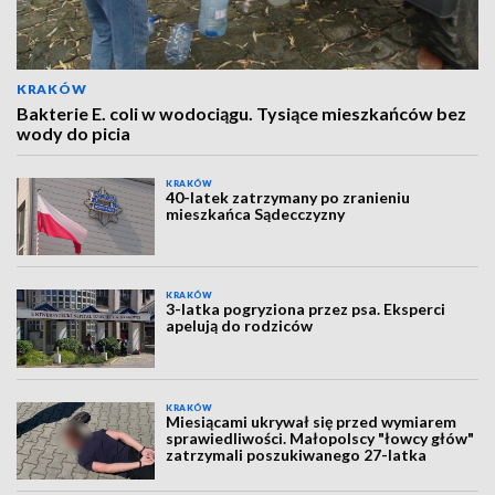
KRAKÓW
Bakterie E. coli w wodociągu. Tysiące mieszkańców bez
wody do picia
KRAKÓW
40-latek zatrzymany po zranieniu
mieszkańca Sądecczyzny
KRAKÓW
3-latka pogryziona przez psa. Eksperci
apelują do rodziców
KRAKÓW
Miesiącami ukrywał się przed wymiarem
sprawiedliwości. Małopolscy "łowcy głów"
zatrzymali poszukiwanego 27-latka