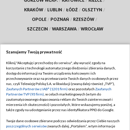
GORZÓW WLKP.
/
KATOWICE
/
KIELCE
/
KRAKÓW
/
LUBLIN
/
ŁÓDŹ
/
OLSZTYN
/
OPOLE
/
POZNAŃ
/
RZESZÓW
/
SZCZECIN
/
WARSZAWA
/
WROCŁAW
Szanujemy Twoją prywatność
Dołącz do nas:
Kliknij "Akceptuję i przechodzę do serwisu", aby wyrazić zgody na
korzystanie z technologii automatycznego śledzenia i zbierania danych,
TVP
dostęp do informacji na Twoim urządzeniu końcowym i ich
Abonament TVP
przechowywanie oraz na przetwarzanie Twoich danych osobowych przez
Regulamin TVP
nas, czyli Telewizję Polską S.A. w likwidacji (zwaną dalej również „TVP”),
Emisja w TVP
Zaufanych Partnerów z IAB* (1201 firm)
oraz pozostałych
Zaufanych
Polityka prywatności
Partnerów TVP (93 firm)
, w celach marketingowych (w tym do
Centrum informacji TVP
Moje zgody
zautomatyzowanego dopasowania reklam do Twoich zainteresowań i
mierzenia ich skuteczności) i pozostałych, które wskazujemy poniżej, a
Naziemna Telewizja Cyfrowa
Pomoc
także zgody na udostępnianie przez nas identyfikatora PPID do Google.
Sklep TVP
Biuro reklamy
Twoje dane osobowe zbierane podczas odwiedzania przez Ciebie naszych
Rada Programowa
poszczególnych serwisów
zwanych dalej „Portalem”, w tym informacje
Kontakt