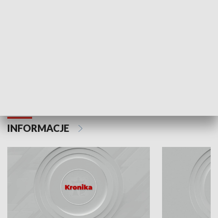
Odc. 6
Odc. 5
Czy wiesz, że Kraków inwestuje w edukację i
Czy wiesz, jak Kr
rozwój młodych?
mieszkańców?
INFORMACJE