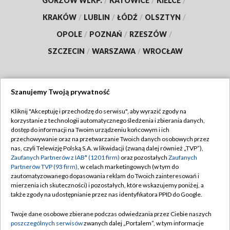
GORZÓW WLKP.
/
KATOWICE
/
KIELCE
/
KRAKÓW
/
LUBLIN
/
ŁÓDŹ
/
OLSZTYN
/
OPOLE
/
POZNAŃ
/
RZESZÓW
/
SZCZECIN
/
WARSZAWA
/
WROCŁAW
Szanujemy Twoją prywatność
Dołącz do nas:
Kliknij "Akceptuję i przechodzę do serwisu", aby wyrazić zgody na
korzystanie z technologii automatycznego śledzenia i zbierania danych,
TVP
dostęp do informacji na Twoim urządzeniu końcowym i ich
Abonament TVP
przechowywanie oraz na przetwarzanie Twoich danych osobowych przez
Regulamin TVP
nas, czyli Telewizję Polską S.A. w likwidacji (zwaną dalej również „TVP”),
Emisja w TVP
Zaufanych Partnerów z IAB* (1201 firm)
oraz pozostałych
Zaufanych
Polityka prywatności
Partnerów TVP (93 firm)
, w celach marketingowych (w tym do
Centrum informacji TVP
Moje zgody
zautomatyzowanego dopasowania reklam do Twoich zainteresowań i
mierzenia ich skuteczności) i pozostałych, które wskazujemy poniżej, a
Naziemna Telewizja Cyfrowa
Pomoc
także zgody na udostępnianie przez nas identyfikatora PPID do Google.
Sklep TVP
Biuro reklamy
Twoje dane osobowe zbierane podczas odwiedzania przez Ciebie naszych
Rada Programowa
poszczególnych serwisów
zwanych dalej „Portalem”, w tym informacje
Kontakt