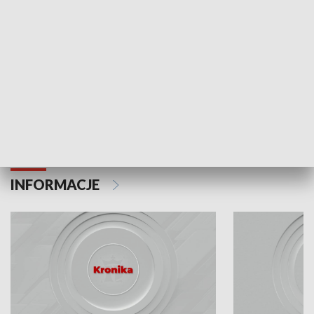
Odc. 6
Odc. 5
Czy wiesz, że Kraków inwestuje w edukację i
Czy wiesz, jak Kr
rozwój młodych?
mieszkańców?
INFORMACJE