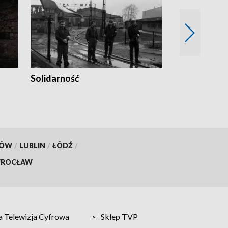
Solidarność
Trudne lata
KÓW
/
LUBLIN
/
ŁÓDŹ
/
ROCŁAW
 Telewizja Cyfrowa
Sklep TVP