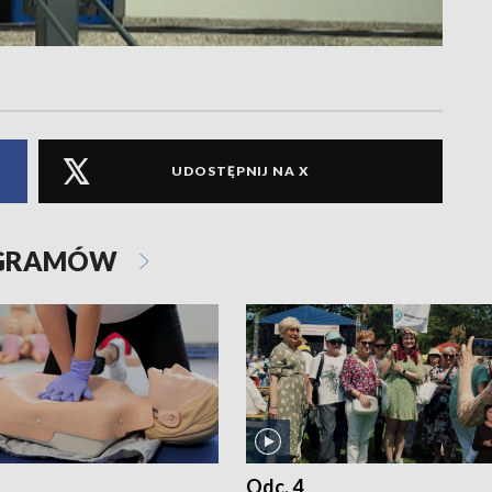
UDOSTĘPNIJ NA X
OGRAMÓW
Odc. 4