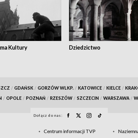
ma Kultury
Dziedzictwo
SZCZ
/
GDAŃSK
/
GORZÓW WLKP.
/
KATOWICE
/
KIELCE
/
KRA
N
/
OPOLE
/
POZNAŃ
/
RZESZÓW
/
SZCZECIN
/
WARSZAWA
/
W
Dołącz do nas:
Centrum informacji TVP
Naziemna