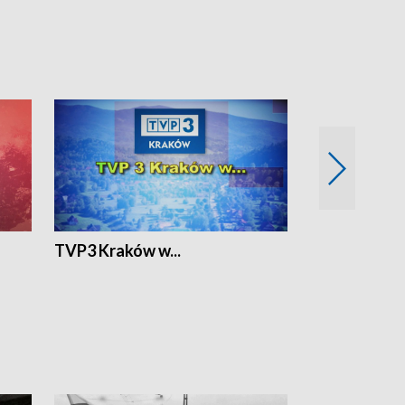
TVP3 Kraków w...
Ślizg