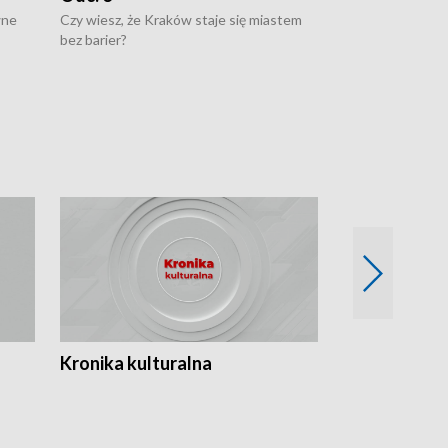
wne
Czy wiesz, że Kraków staje się miastem
Czy wiesz, że Kr
bez barier?
poprawia jakość 
Kronika kulturalna
Kronika Tydz