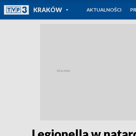
POWRÓT DO
KRAKÓW
AKTUALNOŚCI
P
TVP REGIONY
Legionella w natar