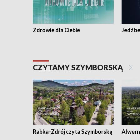
Zdrowie dla Ciebie
Jedź be
CZYTAMY SZYMBORSKĄ
Rabka-Zdrój czyta Szymborską
Alwern