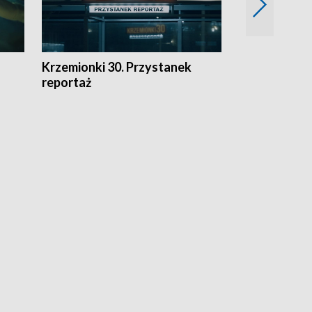
Krzemionki 30. Przystanek
Kraków - jak
reportaż