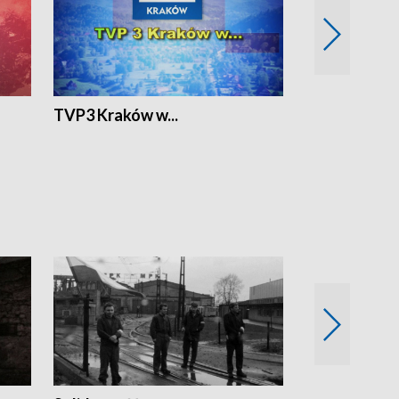
TVP3 Kraków w...
Ślizg