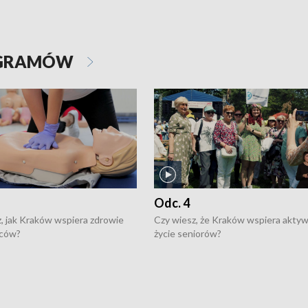
OGRAMÓW
Odc. 4
, jak Kraków wspiera zdrowie
Czy wiesz, że Kraków wspiera akty
ców?
życie seniorów?