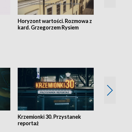
Horyzont wartości. Rozmowa z
Kulturalnie 
kard. Grzegorzem Rysiem
Krzemionki 30. Przystanek
Kraków - jak
reportaż