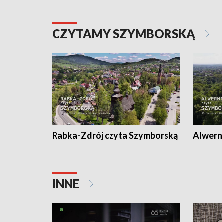
CZYTAMY SZYMBORSKĄ
Rabka-Zdrój czyta Szymborską
Alwern
INNE