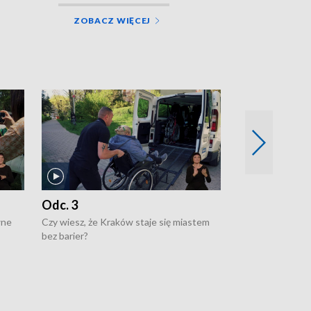
ZOBACZ WIĘCEJ
Odc. 3
Odc. 2
wne
Czy wiesz, że Kraków staje się miastem
Czy wiesz, że Kr
bez barier?
poprawia jakość 