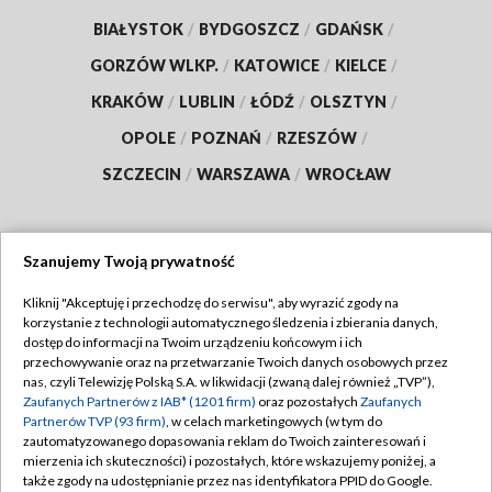
BIAŁYSTOK
/
BYDGOSZCZ
/
GDAŃSK
/
GORZÓW WLKP.
/
KATOWICE
/
KIELCE
/
KRAKÓW
/
LUBLIN
/
ŁÓDŹ
/
OLSZTYN
/
OPOLE
/
POZNAŃ
/
RZESZÓW
/
SZCZECIN
/
WARSZAWA
/
WROCŁAW
Szanujemy Twoją prywatność
Dołącz do nas:
Kliknij "Akceptuję i przechodzę do serwisu", aby wyrazić zgody na
korzystanie z technologii automatycznego śledzenia i zbierania danych,
TVP
dostęp do informacji na Twoim urządzeniu końcowym i ich
Abonament TVP
przechowywanie oraz na przetwarzanie Twoich danych osobowych przez
Regulamin TVP
nas, czyli Telewizję Polską S.A. w likwidacji (zwaną dalej również „TVP”),
Emisja w TVP
Zaufanych Partnerów z IAB* (1201 firm)
oraz pozostałych
Zaufanych
Polityka prywatności
Partnerów TVP (93 firm)
, w celach marketingowych (w tym do
Centrum informacji TVP
Moje zgody
zautomatyzowanego dopasowania reklam do Twoich zainteresowań i
mierzenia ich skuteczności) i pozostałych, które wskazujemy poniżej, a
Naziemna Telewizja Cyfrowa
Pomoc
także zgody na udostępnianie przez nas identyfikatora PPID do Google.