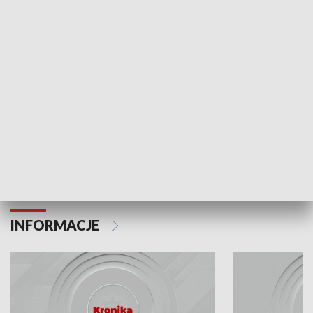
Odc. 6
Odc. 5
Czy wiesz, że Kraków inwestuje w edukację i
Czy wiesz, jak Kr
rozwój młodych?
mieszkańców?
INFORMACJE