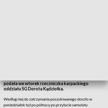
Kraków Airport
Źródło: Fot. Arkadiusz Wójcicki
58-letni obywatel Wielkiej Brytanii poszukiwany
tzw. czerwoną notą Interpolu za gwałt w New Delhi
został zatrzymany przez Straż Graniczną na
lotnisku Kraków Airport po przylocie z Birmingham -
podała we wtorek rzeczniczka karpackiego
oddziału SG Dorota Kądziołka.
Według niej do zatrzymania poszukiwanego doszło w
poniedziałek tuż po północy po przylocie samolotu