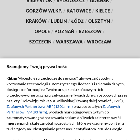
BIAŁYSTOK
/
BYDGOSZCZ
/
GDAŃSK
/
GORZÓW WLKP.
/
KATOWICE
/
KIELCE
/
KRAKÓW
/
LUBLIN
/
ŁÓDŹ
/
OLSZTYN
/
OPOLE
/
POZNAŃ
/
RZESZÓW
/
SZCZECIN
/
WARSZAWA
/
WROCŁAW
Szanujemy Twoją prywatność
Dołącz do nas:
Kliknij "Akceptuję i przechodzę do serwisu", aby wyrazić zgody na
korzystanie z technologii automatycznego śledzenia i zbierania danych,
TVP
dostęp do informacji na Twoim urządzeniu końcowym i ich
Abonament TVP
przechowywanie oraz na przetwarzanie Twoich danych osobowych przez
Regulamin TVP
nas, czyli Telewizję Polską S.A. w likwidacji (zwaną dalej również „TVP”),
Emisja w TVP
Polityka prywatności
Zaufanych Partnerów z IAB* (1201 firm)
oraz pozostałych
Zaufanych
Partnerów TVP (93 firm)
, w celach marketingowych (w tym do
Centrum informacji TVP
Moje zgody
zautomatyzowanego dopasowania reklam do Twoich zainteresowań i
mierzenia ich skuteczności) i pozostałych, które wskazujemy poniżej, a
Naziemna Telewizja Cyfrowa
Pomoc
także zgody na udostępnianie przez nas identyfikatora PPID do Google.
Sklep TVP
Biuro reklamy