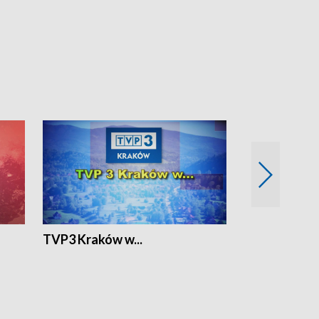
TVP3 Kraków w...
Ślizg