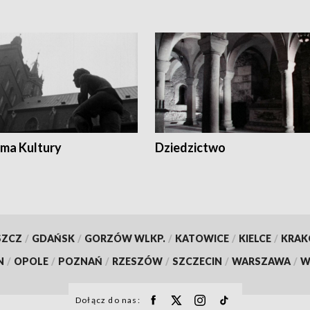
ma Kultury
Dziedzictwo
SZCZ
/
GDAŃSK
/
GORZÓW WLKP.
/
KATOWICE
/
KIELCE
/
KRA
N
/
OPOLE
/
POZNAŃ
/
RZESZÓW
/
SZCZECIN
/
WARSZAWA
/
W
Dołącz do nas: