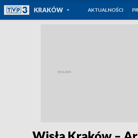
POWRÓT DO
KRAKÓW
AKTUALNOŚCI
P
TVP REGIONY
Wisła Kraków – Ar