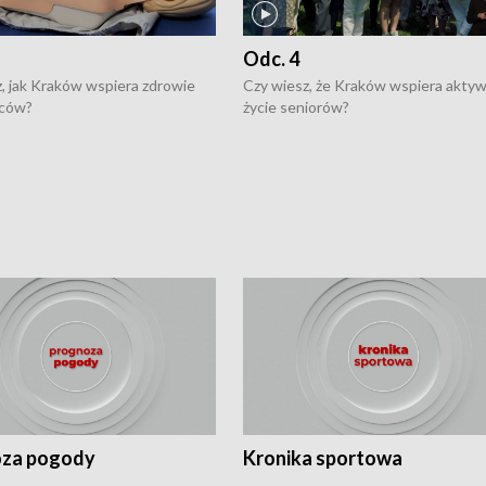
Odc. 4
, jak Kraków wspiera zdrowie
Czy wiesz, że Kraków wspiera akty
ców?
życie seniorów?
za pogody
Kronika sportowa