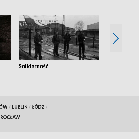
Solidarność
Trudne lata
KÓW
/
LUBLIN
/
ŁÓDŹ
/
ROCŁAW