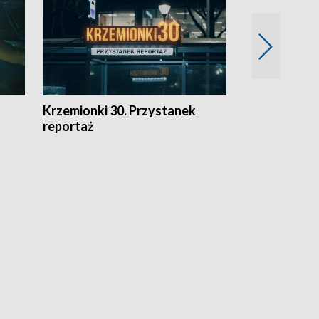
Krzemionki 30. Przystanek
Kraków - jak
reportaż