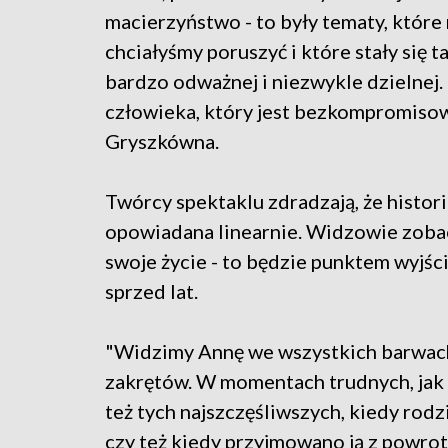
macierzyństwo - to były tematy, które 
chciałyśmy poruszyć i które stały się 
bardzo odważnej i niezwykle dzielnej.
człowieka, który jest bezkompromisow
Gryszkówna.
Twórcy spektaklu zdradzają, że histo
opowiadana linearnie. Widzowie zoba
swoje życie - to będzie punktem wyjśc
sprzed lat.
"Widzimy Annę we wszystkich barwach 
zakrętów. W momentach trudnych, jak z
też tych najszczęśliwszych, kiedy rodzi
czy też kiedy przyjmowano ją z powro