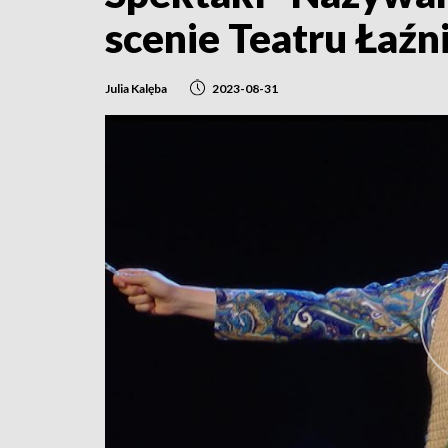
scenie Teatru Łaź
Julia Kalęba
2023-08-31