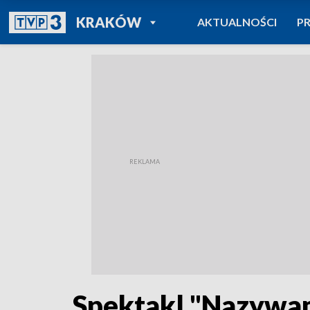
POWRÓT DO
KRAKÓW
AKTUALNOŚCI
P
TVP REGIONY
Spektakl "Nazywam