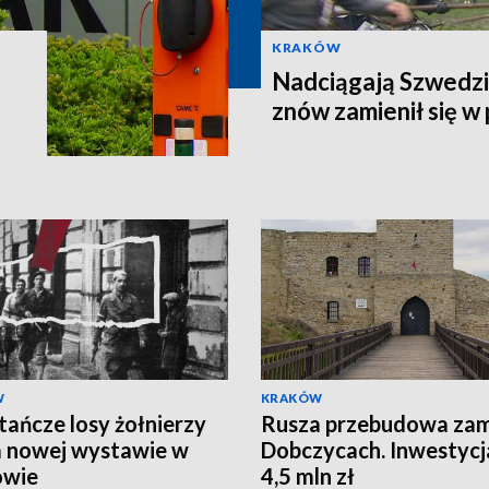
KRAKÓW
Nadciągają Szwedz
znów zamienił się w 
W
KRAKÓW
ańcze losy żołnierzy
Rusza przebudowa za
 nowej wystawie w
Dobczycach. Inwestycj
owie
4,5 mln zł