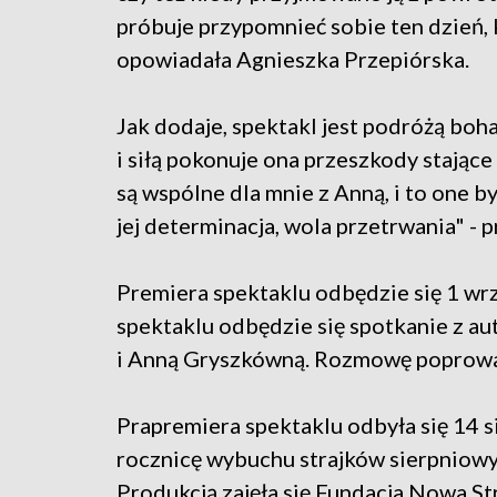
próbuje przypomnieć sobie ten dzień, 
opowiadała Agnieszka Przepiórska.
Jak dodaje, spektakl jest podróżą boh
i siłą pokonuje ona przeszkody stające
są wspólne dla mnie z Anną, i to one b
jej determinacja, wola przetrwania" - 
Premiera spektaklu odbędzie się 1 wr
spektaklu odbędzie się spotkanie z au
i Anną Gryszkówną. Rozmowę poprowa
Prapremiera spektaklu odbyła się 14 s
rocznicę wybuchu strajków sierpniowyc
Produkcją zajęła się Fundacja Nowa St