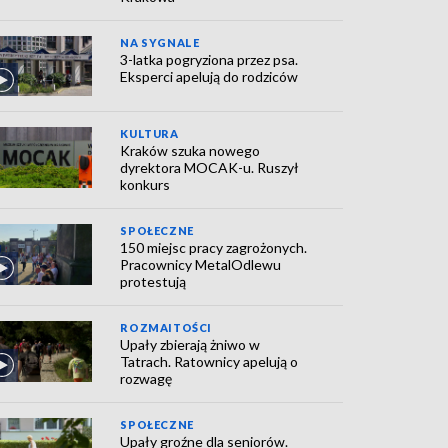
NA SYGNALE
3-latka pogryziona przez psa.
Eksperci apelują do rodziców
KULTURA
Kraków szuka nowego
dyrektora MOCAK-u. Ruszył
konkurs
SPOŁECZNE
150 miejsc pracy zagrożonych.
Pracownicy MetalOdlewu
protestują
ROZMAITOŚCI
Upały zbierają żniwo w
Tatrach. Ratownicy apelują o
rozwagę
SPOŁECZNE
Upały groźne dla seniorów.