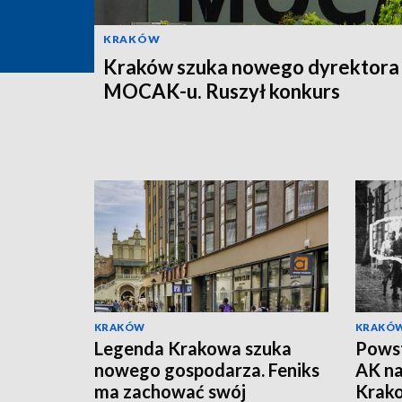
KRAKÓW
Kraków szuka nowego dyrektora
MOCAK-u. Ruszył konkurs
KRAKÓW
KRAKÓ
Legenda Krakowa szuka
Powst
nowego gospodarza. Feniks
AK na
ma zachować swój
Krak