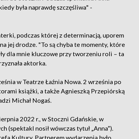
kiedy była naprawdę szczęśliwa" -
aterki, podczas której z determinacją, uporem
 na jej drodze. "To są chyba te momenty, które
yły dla mnie kluczowe przy tworzeniu roli – ta
przyznała aktorka.
ześnia w Teatrze Łaźnia Nowa. 2 września po
torami książki, a także Agnieszką Przepiórską
dzi Michał Nogaś.
ierpnia 2022 r., w Stoczni Gdańskie, w
h (spektakl nosił wówczas tytuł „Anna”).
refa Kultury. Partnerem wydarzenia było