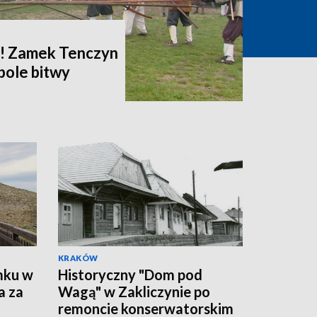
i! Zamek Tenczyn
pole bitwy
KRAKÓW
mku w
Historyczny "Dom pod
a za
Wagą" w Zakliczynie po
remoncie konserwatorskim