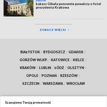
KRAKÓW
Łukasz Gibała ponownie powalczy o fotel
prezydenta Krakowa
ZOBACZ WIĘCEJ
BIAŁYSTOK
/
BYDGOSZCZ
/
GDAŃSK
/
GORZÓW WLKP.
/
KATOWICE
/
KIELCE
/
KRAKÓW
/
LUBLIN
/
ŁÓDŹ
/
OLSZTYN
/
OPOLE
/
POZNAŃ
/
RZESZÓW
/
SZCZECIN
/
WARSZAWA
/
WROCŁAW
Szanujemy Twoją prywatność
Dołącz do nas: