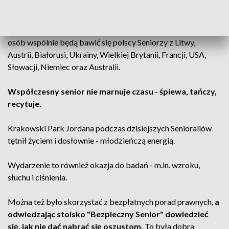
Międzynarodowych Senioraliów odbywa się w Krakowie.
Na największej imprezie seniorskiej w Europie, ponad 4000
osób wspólnie będą bawić się polscy Seniorzy z Litwy,
Austrii, Białorusi, Ukrainy, Wielkiej Brytanii, Francji, USA,
Słowacji, Niemiec oraz Australii.
Współczesny senior nie marnuje czasu - śpiewa, tańczy,
recytuje.
Krakowski Park Jordana podczas dzisiejszych Senioraliów
tętnił życiem i dosłownie - młodzieńczą energią.
Wydarzenie to również okazja do badań - m.in. wzroku,
słuchu i ciśnienia.
Można też było skorzystać z bezpłatnych porad prawnych,
a
odwiedzając stoisko "Bezpieczny Senior" dowiedzieć
się, jak nie dać nabrać się oszustom.
To była dobra