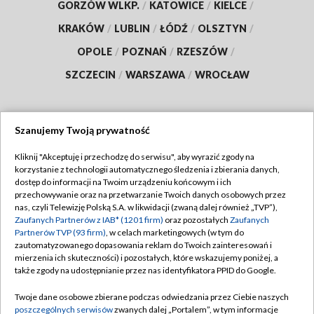
GORZÓW WLKP.
/
KATOWICE
/
KIELCE
/
KRAKÓW
/
LUBLIN
/
ŁÓDŹ
/
OLSZTYN
/
OPOLE
/
POZNAŃ
/
RZESZÓW
/
SZCZECIN
/
WARSZAWA
/
WROCŁAW
Szanujemy Twoją prywatność
Dołącz do nas:
Kliknij "Akceptuję i przechodzę do serwisu", aby wyrazić zgody na
korzystanie z technologii automatycznego śledzenia i zbierania danych,
TVP
dostęp do informacji na Twoim urządzeniu końcowym i ich
Abonament TVP
przechowywanie oraz na przetwarzanie Twoich danych osobowych przez
Regulamin TVP
nas, czyli Telewizję Polską S.A. w likwidacji (zwaną dalej również „TVP”),
Emisja w TVP
Polityka prywatności
Zaufanych Partnerów z IAB* (1201 firm)
oraz pozostałych
Zaufanych
Partnerów TVP (93 firm)
, w celach marketingowych (w tym do
Centrum informacji TVP
Moje zgody
zautomatyzowanego dopasowania reklam do Twoich zainteresowań i
mierzenia ich skuteczności) i pozostałych, które wskazujemy poniżej, a
Naziemna Telewizja Cyfrowa
Pomoc
także zgody na udostępnianie przez nas identyfikatora PPID do Google.
Sklep TVP
Biuro reklamy
Twoje dane osobowe zbierane podczas odwiedzania przez Ciebie naszych
Rada Programowa
Kontakt
poszczególnych serwisów
zwanych dalej „Portalem”, w tym informacje