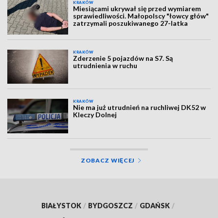
KRAKÓW
Miesiącami ukrywał się przed wymiarem
sprawiedliwości. Małopolscy "łowcy głów"
zatrzymali poszukiwanego 27-latka
KRAKÓW
Zderzenie 5 pojazdów na S7. Są
utrudnienia w ruchu
KRAKÓW
Nie ma już utrudnień na ruchliwej DK52 w
Kleczy Dolnej
ZOBACZ WIĘCEJ
BIAŁYSTOK
/
BYDGOSZCZ
/
GDAŃSK
/