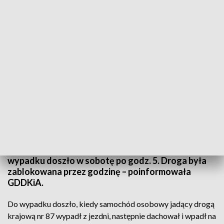
Zdjęcie ilustracyjne.
Źródło: PAP/Przemysław Piątkowski
Jedna osoba nie żyje a cztery zostały ciężko ranne
w wyniku zderzenia pociągu z samochodem
osobowym w pobliżu drogi krajowej nr 87 w
Barcicach Górnych koło Nowego Sącza. Do
wypadku doszło w sobotę po godz. 5. Droga była
zablokowana przez godzinę – poinformowała
GDDKiA.
Do wypadku doszło, kiedy samochód osobowy jadący drogą
krajową nr 87 wypadł z jezdni, następnie dachował i wpadł na