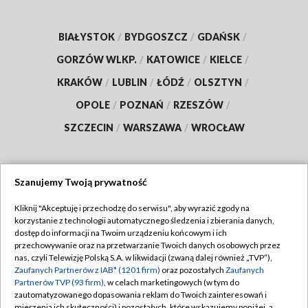
BIAŁYSTOK
/
BYDGOSZCZ
/
GDAŃSK
/
GORZÓW WLKP.
/
KATOWICE
/
KIELCE
/
KRAKÓW
/
LUBLIN
/
ŁÓDŹ
/
OLSZTYN
/
OPOLE
/
POZNAŃ
/
RZESZÓW
/
SZCZECIN
/
WARSZAWA
/
WROCŁAW
Szanujemy Twoją prywatność
Dołącz do nas:
Kliknij "Akceptuję i przechodzę do serwisu", aby wyrazić zgody na
korzystanie z technologii automatycznego śledzenia i zbierania danych,
TVP
dostęp do informacji na Twoim urządzeniu końcowym i ich
Abonament TVP
przechowywanie oraz na przetwarzanie Twoich danych osobowych przez
Regulamin TVP
nas, czyli Telewizję Polską S.A. w likwidacji (zwaną dalej również „TVP”),
Emisja w TVP
Zaufanych Partnerów z IAB* (1201 firm)
oraz pozostałych
Zaufanych
Polityka prywatności
Partnerów TVP (93 firm)
, w celach marketingowych (w tym do
Centrum informacji TVP
Moje zgody
zautomatyzowanego dopasowania reklam do Twoich zainteresowań i
mierzenia ich skuteczności) i pozostałych, które wskazujemy poniżej, a