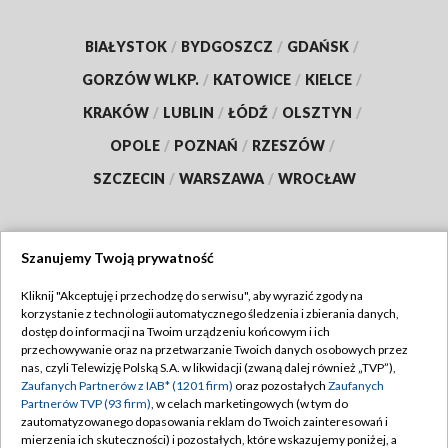
BIAŁYSTOK
/
BYDGOSZCZ
/
GDAŃSK
/
GORZÓW WLKP.
/
KATOWICE
/
KIELCE
/
KRAKÓW
/
LUBLIN
/
ŁÓDŹ
/
OLSZTYN
/
OPOLE
/
POZNAŃ
/
RZESZÓW
/
SZCZECIN
/
WARSZAWA
/
WROCŁAW
Szanujemy Twoją prywatność
Dołącz do nas:
Kliknij "Akceptuję i przechodzę do serwisu", aby wyrazić zgody na
korzystanie z technologii automatycznego śledzenia i zbierania danych,
TVP
dostęp do informacji na Twoim urządzeniu końcowym i ich
Abonament TVP
przechowywanie oraz na przetwarzanie Twoich danych osobowych przez
Regulamin TVP
nas, czyli Telewizję Polską S.A. w likwidacji (zwaną dalej również „TVP”),
Emisja w TVP
Zaufanych Partnerów z IAB* (1201 firm)
oraz pozostałych
Zaufanych
Polityka prywatności
Partnerów TVP (93 firm)
, w celach marketingowych (w tym do
Centrum informacji TVP
Moje zgody
zautomatyzowanego dopasowania reklam do Twoich zainteresowań i
mierzenia ich skuteczności) i pozostałych, które wskazujemy poniżej, a
Naziemna Telewizja Cyfrowa