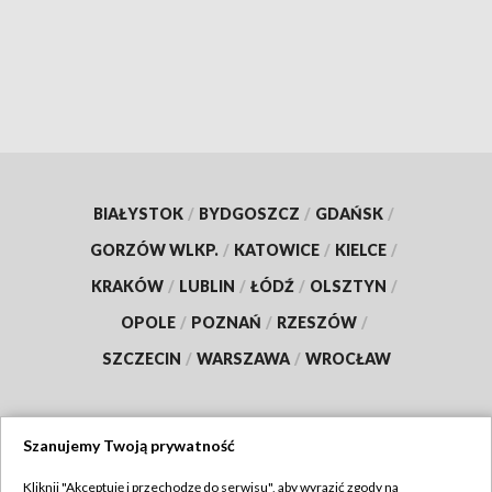
BIAŁYSTOK
/
BYDGOSZCZ
/
GDAŃSK
/
GORZÓW WLKP.
/
KATOWICE
/
KIELCE
/
KRAKÓW
/
LUBLIN
/
ŁÓDŹ
/
OLSZTYN
/
OPOLE
/
POZNAŃ
/
RZESZÓW
/
SZCZECIN
/
WARSZAWA
/
WROCŁAW
Szanujemy Twoją prywatność
Dołącz do nas:
Kliknij "Akceptuję i przechodzę do serwisu", aby wyrazić zgody na