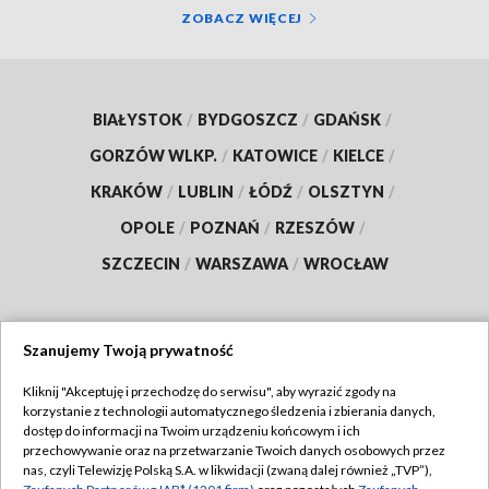
ZOBACZ WIĘCEJ
BIAŁYSTOK
/
BYDGOSZCZ
/
GDAŃSK
/
GORZÓW WLKP.
/
KATOWICE
/
KIELCE
/
KRAKÓW
/
LUBLIN
/
ŁÓDŹ
/
OLSZTYN
/
OPOLE
/
POZNAŃ
/
RZESZÓW
/
SZCZECIN
/
WARSZAWA
/
WROCŁAW
Szanujemy Twoją prywatność
Dołącz do nas:
Kliknij "Akceptuję i przechodzę do serwisu", aby wyrazić zgody na
korzystanie z technologii automatycznego śledzenia i zbierania danych,
TVP
dostęp do informacji na Twoim urządzeniu końcowym i ich
Abonament TVP
przechowywanie oraz na przetwarzanie Twoich danych osobowych przez
Regulamin TVP
nas, czyli Telewizję Polską S.A. w likwidacji (zwaną dalej również „TVP”),
Emisja w TVP