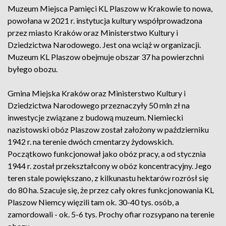
Muzeum Miejsca Pamięci KL Plaszow w Krakowie to nowa,
powołana w 2021 r. instytucja kultury współprowadzona
przez miasto Kraków oraz Ministerstwo Kultury i
Dziedzictwa Narodowego. Jest ona wciąż w organizacji.
Muzeum KL Plaszow obejmuje obszar 37 ha powierzchni
byłego obozu.
Gmina Miejska Kraków oraz Ministerstwo Kultury i
Dziedzictwa Narodowego przeznaczyły 50 mln zł na
inwestycje związane z budową muzeum. Niemiecki
nazistowski obóz Plaszow został założony w październiku
1942 r. na terenie dwóch cmentarzy żydowskich.
Początkowo funkcjonował jako obóz pracy, a od stycznia
1944 r. został przekształcony w obóz koncentracyjny. Jego
teren stale powiększano, z kilkunastu hektarów rozrósł się
do 80 ha. Szacuje się, że przez cały okres funkcjonowania KL
Plaszow Niemcy więzili tam ok. 30-40 tys. osób, a
zamordowali - ok. 5-6 tys. Prochy ofiar rozsypano na terenie