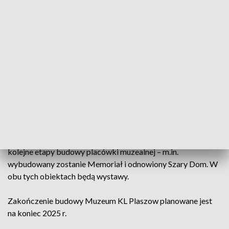
"Wszystkie działania inwestycyjne w miejscu pamięci KL
Plaszow prowadzone są pod nadzorem archeologicznym na
podstawie pozwolenia Miejskiego Konserwatora Zabytków.
Archeologowie i wykonawcy robót konsultują swoje prace z
Muzeum KL Plaszow, w tym z archeologiem pracującym w
muzeum, który był odpowiedzialny za badania
archeologiczne realizowane od 2016 roku" – powiedział w
poniedziałek PAP Jacek Stawski z Muzeum Miejsca Pamięci
KL Plaszow.
Po tym etapie zagospodarowania terenu rozpoczną się
kolejne etapy budowy placówki muzealnej – m.in.
wybudowany zostanie Memoriał i odnowiony Szary Dom. W
obu tych obiektach będą wystawy.
Zakończenie budowy Muzeum KL Plaszow planowane jest
na koniec 2025 r.