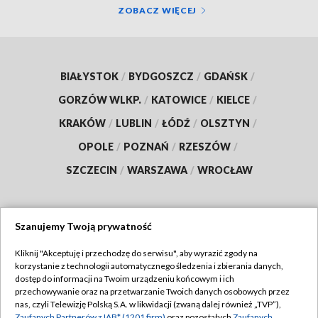
ZOBACZ WIĘCEJ
BIAŁYSTOK
/
BYDGOSZCZ
/
GDAŃSK
/
GORZÓW WLKP.
/
KATOWICE
/
KIELCE
/
KRAKÓW
/
LUBLIN
/
ŁÓDŹ
/
OLSZTYN
/
OPOLE
/
POZNAŃ
/
RZESZÓW
/
SZCZECIN
/
WARSZAWA
/
WROCŁAW
Szanujemy Twoją prywatność
Dołącz do nas:
Kliknij "Akceptuję i przechodzę do serwisu", aby wyrazić zgody na
korzystanie z technologii automatycznego śledzenia i zbierania danych,
TVP
dostęp do informacji na Twoim urządzeniu końcowym i ich
Abonament TVP
przechowywanie oraz na przetwarzanie Twoich danych osobowych przez
Regulamin TVP
nas, czyli Telewizję Polską S.A. w likwidacji (zwaną dalej również „TVP”),
Emisja w TVP
Zaufanych Partnerów z IAB* (1201 firm)
oraz pozostałych
Zaufanych