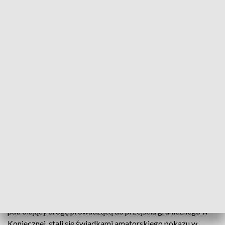
Policjant wypisujący mandat. Zdjęcie ilustracyjne.
Źródło: PAP/Darek Delmanowicz
Nie było braw, były wysokie mandaty i zatrzymane
dowody rejestracyjne. Tak swe wyczyny zakończyli
dwaj kierowcy, którzy na drodze prowadzącej do
przejścia granicznego w Koniecznej chcieli
zaprezentować swe umiejętności widowiskowego
prowadzenia samochodu w kontrolowanym
poślizgu, tzw. driftingu.
W ostatnią niedzielę policjanci gorlickiej drogówki
patrolujący drogę prowadzącą do przejścia granicznego w
Koniecznej, stali się świadkami amatorskiego pokazu w