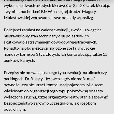
wykonaniu dwóch młodych kierowców. 25 i 28-latek kierując
swymi samochodami BMW na krętej drodze Magury
Małastowskiej wprowadzali swe pojazdy w poślizg.
Policjanci zamiast na walory ewolucji , zwrócili uwagę na
nieprawidłowy stan techniczny obu pojazdów, co
skutkowało zatrzymaniem dowodów rejestracyjnych.
Ponadto na obu mężczyzn nałożone zostały wysokie
mandaty karne po 3 tys. złotych. Ich konto obciąży także 15
punktów karnych.
Przepisy nie pozwalają na tego typu ewolucje na ulicach czy
parkingach. Driftujący kierowca nigdy nie może mieć
pewności, czy nie utraci kontroli nad pojazdem. Miejscem
właściwym do organizacji tego typu pokazów są obszary
wyłączone z ruchu, gdzie organizator jest w stanie zapewnić
bezpieczeństwo zarówno uczestnikom, jak i osobom
postronnym.