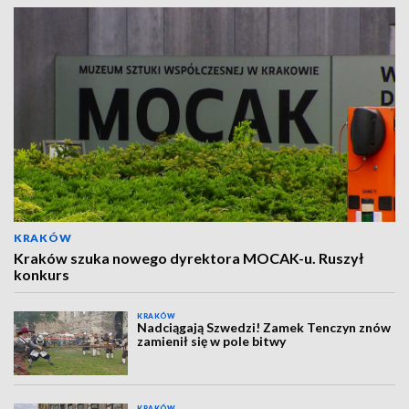
KRAKÓW
Kraków szuka nowego dyrektora MOCAK-u. Ruszył
konkurs
KRAKÓW
Nadciągają Szwedzi! Zamek Tenczyn znów
zamienił się w pole bitwy
KRAKÓW