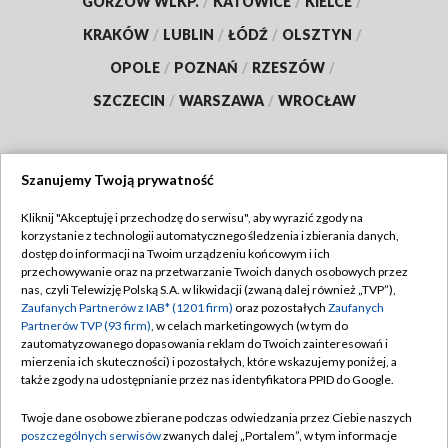
GORZÓW WLKP.
/
KATOWICE
/
KIELCE
/
KRAKÓW
/
LUBLIN
/
ŁÓDŹ
/
OLSZTYN
/
OPOLE
/
POZNAŃ
/
RZESZÓW
/
SZCZECIN
/
WARSZAWA
/
WROCŁAW
Szanujemy Twoją prywatność
Dołącz do nas:
Kliknij "Akceptuję i przechodzę do serwisu", aby wyrazić zgody na
korzystanie z technologii automatycznego śledzenia i zbierania danych,
TVP
dostęp do informacji na Twoim urządzeniu końcowym i ich
Abonament TVP
przechowywanie oraz na przetwarzanie Twoich danych osobowych przez
Regulamin TVP
nas, czyli Telewizję Polską S.A. w likwidacji (zwaną dalej również „TVP”),
Emisja w TVP
Polityka prywatności
Zaufanych Partnerów z IAB* (1201 firm)
oraz pozostałych
Zaufanych
Partnerów TVP (93 firm)
, w celach marketingowych (w tym do
Centrum informacji TVP
Moje zgody
zautomatyzowanego dopasowania reklam do Twoich zainteresowań i
mierzenia ich skuteczności) i pozostałych, które wskazujemy poniżej, a
Naziemna Telewizja Cyfrowa
Pomoc
także zgody na udostępnianie przez nas identyfikatora PPID do Google.
Sklep TVP
Biuro reklamy
Twoje dane osobowe zbierane podczas odwiedzania przez Ciebie naszych
Rada Programowa
Kontakt
poszczególnych serwisów
zwanych dalej „Portalem”, w tym informacje