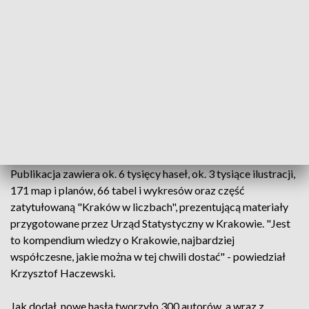
publikacji, a w 2019 odkupiono od PWN prawa do haseł
składających się na pierwszą edycję. Współwydawcą "Nowej
Encyklopedii" jest Muzeum Krakowa.
"To kontynuacja projektu, który ukazał się w 2000 roku.
Minęły w końcu 23 lata, od tego czasu wiele się w Krakowie
zmieniło i powstała potrzeba, by opowiedzieć o mieście na
nowo" - zaznaczył podczas spotkania z dziennikarzami
Krzysztof Haczewski, rzecznik prasowy muzeum.
Publikacja zawiera ok. 6 tysięcy haseł, ok. 3 tysiące ilustracji,
171 map i planów, 66 tabel i wykresów oraz część
zatytułowaną "Kraków w liczbach", prezentującą materiały
przygotowane przez Urząd Statystyczny w Krakowie. "Jest
to kompendium wiedzy o Krakowie, najbardziej
współczesne, jakie można w tej chwili dostać" - powiedział
Krzysztof Haczewski.
Jak dodał, nowe hasła tworzyło 300 autorów, a wraz z