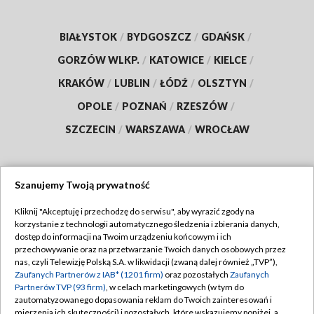
BIAŁYSTOK
/
BYDGOSZCZ
/
GDAŃSK
/
GORZÓW WLKP.
/
KATOWICE
/
KIELCE
/
KRAKÓW
/
LUBLIN
/
ŁÓDŹ
/
OLSZTYN
/
OPOLE
/
POZNAŃ
/
RZESZÓW
/
SZCZECIN
/
WARSZAWA
/
WROCŁAW
Szanujemy Twoją prywatność
Dołącz do nas:
Kliknij "Akceptuję i przechodzę do serwisu", aby wyrazić zgody na
korzystanie z technologii automatycznego śledzenia i zbierania danych,
TVP
dostęp do informacji na Twoim urządzeniu końcowym i ich
Abonament TVP
przechowywanie oraz na przetwarzanie Twoich danych osobowych przez
Regulamin TVP
nas, czyli Telewizję Polską S.A. w likwidacji (zwaną dalej również „TVP”),
Emisja w TVP
Zaufanych Partnerów z IAB* (1201 firm)
oraz pozostałych
Zaufanych
Polityka prywatności
Partnerów TVP (93 firm)
, w celach marketingowych (w tym do
Centrum informacji TVP
Moje zgody
zautomatyzowanego dopasowania reklam do Twoich zainteresowań i
mierzenia ich skuteczności) i pozostałych, które wskazujemy poniżej, a