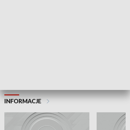
Odc. 6
Odc. 5
Czy wiesz, że Kraków inwestuje w edukację i
Czy wiesz, jak Kr
rozwój młodych?
mieszkańców?
INFORMACJE