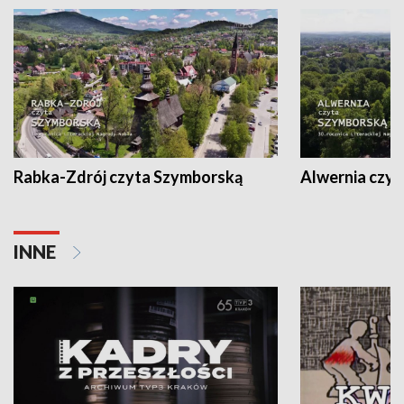
Rabka-Zdrój czyta Szymborską
Alwernia czy
INNE