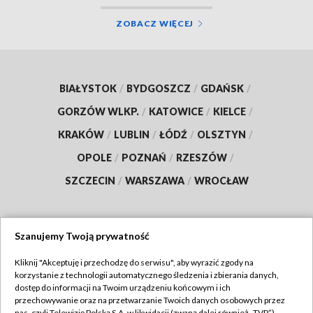
ZOBACZ WIĘCEJ
BIAŁYSTOK
/
BYDGOSZCZ
/
GDAŃSK
/
GORZÓW WLKP.
/
KATOWICE
/
KIELCE
/
KRAKÓW
/
LUBLIN
/
ŁÓDŹ
/
OLSZTYN
/
OPOLE
/
POZNAŃ
/
RZESZÓW
/
SZCZECIN
/
WARSZAWA
/
WROCŁAW
Szanujemy Twoją prywatność
Dołącz do nas:
Kliknij "Akceptuję i przechodzę do serwisu", aby wyrazić zgody na
korzystanie z technologii automatycznego śledzenia i zbierania danych,
TVP
dostęp do informacji na Twoim urządzeniu końcowym i ich
Abonament TVP
przechowywanie oraz na przetwarzanie Twoich danych osobowych przez
Regulamin TVP
nas, czyli Telewizję Polską S.A. w likwidacji (zwaną dalej również „TVP”),