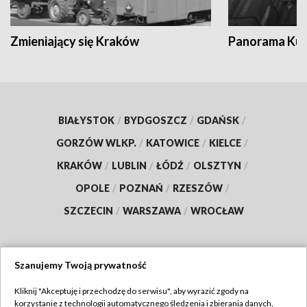
Zmieniający się Kraków
Panorama Kul
BIAŁYSTOK
/
BYDGOSZCZ
/
GDAŃSK
/
GORZÓW WLKP.
/
KATOWICE
/
KIELCE
/
KRAKÓW
/
LUBLIN
/
ŁÓDŹ
/
OLSZTYN
/
OPOLE
/
POZNAŃ
/
RZESZÓW
/
SZCZECIN
/
WARSZAWA
/
WROCŁAW
Szanujemy Twoją prywatność
Dołącz do nas:
Kliknij "Akceptuję i przechodzę do serwisu", aby wyrazić zgody na
korzystanie z technologii automatycznego śledzenia i zbierania danych,
TVP