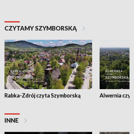
CZYTAMY SZYMBORSKĄ
Rabka-Zdrój czyta Szymborską
Alwernia czy
INNE