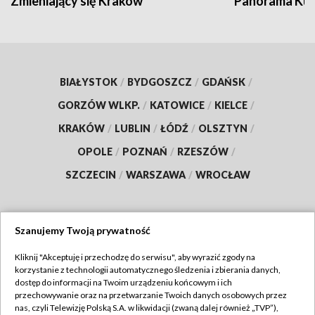
Zmieniający się Kraków
Panorama Kul
BIAŁYSTOK
/
BYDGOSZCZ
/
GDAŃSK
/
GORZÓW WLKP.
/
KATOWICE
/
KIELCE
/
KRAKÓW
/
LUBLIN
/
ŁÓDŹ
/
OLSZTYN
/
OPOLE
/
POZNAŃ
/
RZESZÓW
/
SZCZECIN
/
WARSZAWA
/
WROCŁAW
Szanujemy Twoją prywatność
Dołącz do nas:
Kliknij "Akceptuję i przechodzę do serwisu", aby wyrazić zgody na
korzystanie z technologii automatycznego śledzenia i zbierania danych,
TVP
dostęp do informacji na Twoim urządzeniu końcowym i ich
Abonament TVP
przechowywanie oraz na przetwarzanie Twoich danych osobowych przez
Regulamin TVP
nas, czyli Telewizję Polską S.A. w likwidacji (zwaną dalej również „TVP”),