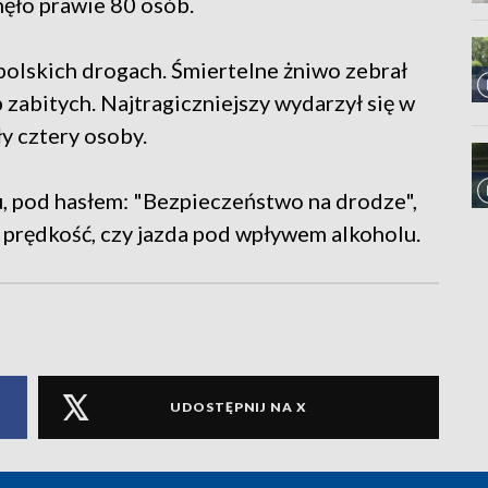
nęło prawie 80 osób.
polskich drogach. Śmiertelne żniwo zebrał
 zabitych. Najtragiczniejszy wydarzył się w
y cztery osoby.
, pod hasłem: "Bezpieczeństwo na drodze",
prędkość, czy jazda pod wpływem alkoholu.
UDOSTĘPNIJ NA X