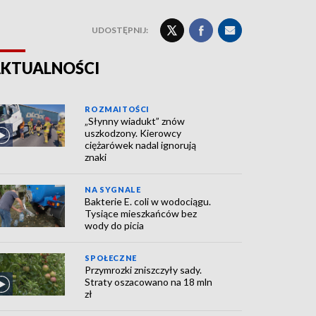
UDOSTĘPNIJ:
KTUALNOŚCI
ROZMAITOŚCI
„Słynny wiadukt” znów
uszkodzony. Kierowcy
ciężarówek nadal ignorują
znaki
NA SYGNALE
Bakterie E. coli w wodociągu.
Tysiące mieszkańców bez
wody do picia
SPOŁECZNE
Przymrozki zniszczyły sady.
Straty oszacowano na 18 mln
zł