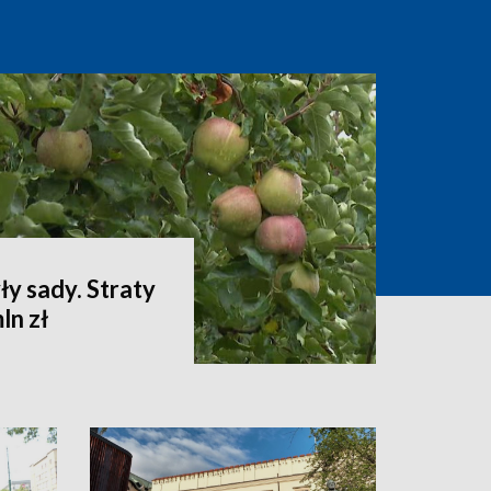
ły sady. Straty
ln zł