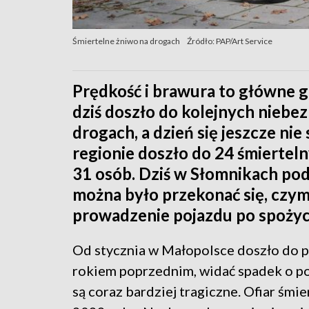
Śmiertelne żniwo na drogach
Źródło: PAP/Art Service
Prędkość i brawura to główne 
dziś doszło do kolejnych niebe
drogach, a dzień się jeszcze ni
regionie doszło do 24 śmiertel
31 osób. Dziś w Słomnikach p
można było przekonać się, czym
prowadzenie pojazdu po spożyc
Od stycznia w Małopolsce doszło do
rokiem poprzednim, widać spadek o pon
są coraz bardziej tragiczne. Ofiar śmie