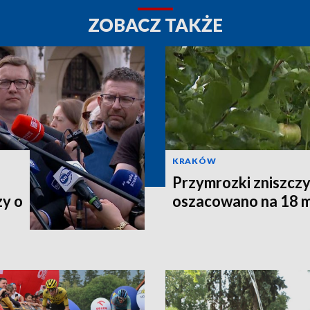
ZOBACZ TAKŻE
KRAKÓW
Przymrozki zniszczy
zy o
oszacowano na 18 m