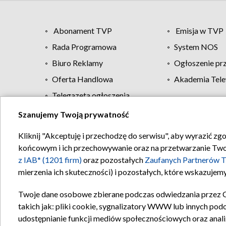
Abonament TVP
Emisja w TVP
Rada Programowa
System NOS
Biuro Reklamy
Ogłoszenie pr
Oferta Handlowa
Akademia Tele
Telegazeta ogłoszenia
Szanujemy Twoją prywatność
Regulamin TVP
Kliknij "Akceptuję i przechodzę do serwisu", aby wyrazić zg
końcowym i ich przechowywanie oraz na przetwarzanie Twoich
z IAB* (1201 firm)
oraz pozostałych
Zaufanych Partnerów T
mierzenia ich skuteczności) i pozostałych, które wskazujemy
Twoje dane osobowe zbierane podczas odwiedzania przez 
takich jak: pliki cookie, sygnalizatory WWW lub innych pod
udostępnianie funkcji mediów społecznościowych oraz anali