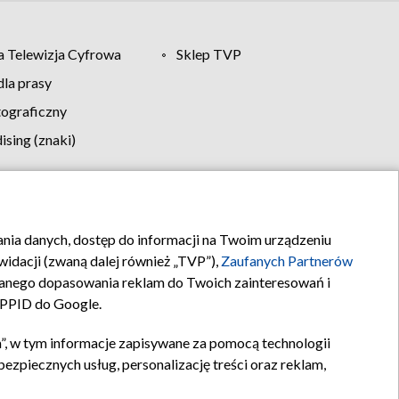
 Telewizja Cyfrowa
Sklep TVP
la prasy
tograficzny
sing (znaki)
klamy
Kontakt
rania danych, dostęp do informacji na Twoim urządzeniu
idacji (zwaną dalej również „TVP”),
Zaufanych Partnerów
anego dopasowania reklam do Twoich zainteresowań i
a PPID do Google.
”, w tym informacje zapisywane za pomocą technologii
zpiecznych usług, personalizację treści oraz reklam,