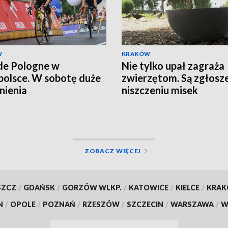
W
KRAKÓW
de Pologne w
Nie tylko upał zagraża
olsce. W sobotę duże
zwierzętom. Są zgłosze
nienia
niszczeniu misek
ZOBACZ WIĘCEJ
SZCZ
/
GDAŃSK
/
GORZÓW WLKP.
/
KATOWICE
/
KIELCE
/
KRA
N
/
OPOLE
/
POZNAŃ
/
RZESZÓW
/
SZCZECIN
/
WARSZAWA
/
W