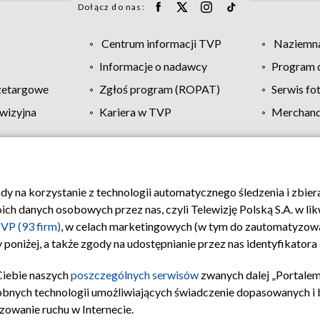
Dołącz do nas:
Centrum informacji TVP
Naziemna
Informacje o nadawcy
Program d
zetargowe
Zgłoś program (ROPAT)
Serwis fo
wizyjna
Kariera w TVP
Merchandi
Polityka prywatności
Moje zgody
Pomoc
Biuro re
ody na korzystanie z technologii automatycznego śledzenia i zbie
 danych osobowych przez nas, czyli Telewizję Polską S.A. w likw
VP (93 firm)
, w celach marketingowych (w tym do zautomatyzow
 poniżej, a także zgody na udostępnianie przez nas identyfikator
Ciebie naszych
poszczególnych serwisów
zwanych dalej „Portalem
obnych technologii umożliwiających świadczenie dopasowanych i be
zowanie ruchu w Internecie.