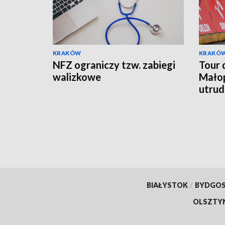
KRAKÓW
KRAKÓ
NFZ ograniczy tzw. zabiegi
Tour 
walizkowe
Małop
utrud
BIAŁYSTOK
/
BYDGO
OLSZTY