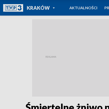
POWRÓT DO
KRAKÓW
AKTUALNOŚCI
P
TVP REGIONY
Śmiertelne żniwo 