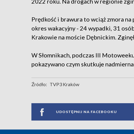
2022 roku. Na drogach w regionie zgi
Prędkość i brawura to wciąż zmora na 
okres wakacyjny - 24 wypadki, 31 osób
Krakowie na moście Dębnickim. Zginęł
W Słomnikach, podczas III Motoweeku
pokazywano czym skutkuje nadmierna 
Źródło:
TVP3 Kraków
UDOSTĘPNIJ NA FACEBOOKU