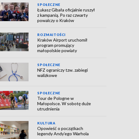
SPOŁECZNE
Łukasz Gibała oficjalnie ruszył
z kampanią. Po raz czwarty
powalczy o Kraków
ROZMAITOŚCI
Kraków Airport uruchomił
program promujący
małopolskie powiaty
SPOŁECZNE
NFZ ograniczy tzw. zabiegi
walizkowe
SPOŁECZNE
Tour de Pologne w
Małopolsce. W sobotę duże
utrudnienia
KULTURA
Opowieść o początkach
legendy Andy’ego Warhola