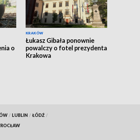
KRAKÓW
Łukasz Gibała ponownie
nia o
powalczy o fotel prezydenta
Krakowa
KÓW
/
LUBLIN
/
ŁÓDŹ
/
ROCŁAW