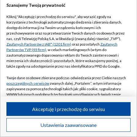
Szanujemy Twoją prywatność
Kliknij "Akceptuję i przechodzę do serwisu", aby wyrazić zgody na
korzystanie z technologii automatycznego śledzenia i zbierania danych,
dostęp do informacji na Twoim urządzeniu końcowym i ich
przechowywanie oraz na przetwarzanie Twoich danych osobowych przez
nas, czyli Telewizję Polską S.A. w likwidacji (zwaną dalej również „TVP”),
Zaufanych Partnerów z IAB* (1201 firm)
oraz pozostałych
Zaufanych
Partnerów TVP (93 firm)
, w celach marketingowych (w tym do
zautomatyzowanego dopasowania reklam do Twoich zainteresowań i
mierzenia ich skuteczności) i pozostałych, które wskazujemy poniżej, a
także zgody na udostępnianie przez nas identyfikatora PPID do Google.
Twoje dane osobowe zbierane podczas odwiedzania przez Ciebie naszych
poszczególnych serwisów
zwanych dalej „Portalem”, w tym informacje
zapisywane za pomocą technologii takich jak: pliki cookie, sygnalizatory
WWW lub innych podobnych technologii umożliwiających świadczenie
dopasowanych i bezpiecznych usług, personalizację treści oraz reklam,
udostępnianie funkcji mediów społecznościowych oraz analizowanie
Akceptuję i przechodzę do serwisu
ruchu w Internecie.
Twoje dane osobowe zbierane podczas odwiedzania przez Ciebie
Ustawienia zaawansowane
poszczególnych serwisów
na Portalu, takie jak adresy IP, identyfikatory
Twoich urządzeń końcowych i identyfikatory plików cookie, informacje o
Kraków