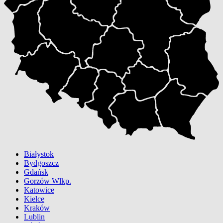
Białystok
Bydgoszcz
Gdańsk
Gorzów Wlkp.
Katowice
Kielce
Kraków
Lublin