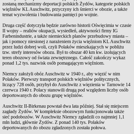
zostaną mechanizmy deportacji polskich Żydów, kategorie polskich
więźniów KL Auschwitz, przyczyny ich śmierci w obozie, a także
temat wyzwolenia i budowania pamięci po wojnie.
Druga część dotyczyła będzie zarówno historii Oświęcimia w czasie
II wojny – realiów okupacji, wysiedleń, aktywności firmy IG
Farbenindustrie, a także niemieckich planów przebudowy miasta –
jak i pomocy niesionej z narażeniem życia więźniom KL Auschwitz
przez ludzi dobrej woli, czyli Polaków mieszkających w pobliżu
tzw. strefy interesów obozu. Był to obszar 40 km kw. izolujących
teren obozowy od świata zewnętrznego. Całość zakończy wykaz
ponad 1,2 tys. nazwisk osób pomagającym więźniom.
Niemcy założyli obóz Auschwitz w 1940 r., aby więzić w nim
Polaków. Pierwszy transport polskich więźniów politycznych,
liczący 728 osób, przybył do Auschwitz z więzienia w Tarnowie 14
czerwca 1940 r. Polacy stanowili drugą pod względem liczby osób
deportowanych do obozu grupę więźniów.
Auschwitz II-Birkenau powstał dwa lata później. Stał się miejscem
zagłady Żydów. W kompleksie obozowym funkcjonowała także
sieć podobozów. W Auschwitz Niemcy zgładzili co najmniej 1,1
mln ludzi, głównie Żydów. Z ponad 140 tys. Polaków
deportowanych do obozu zgładzonych została połowa.