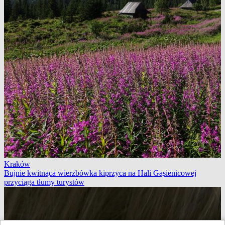
Kraków
Bujnie kwitnąca wierzbówka kiprzyca na Hali Gąsienicowej
przyciąga tłumy turystów