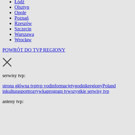
Łódź
Olsztyn
Opole
Poznań
Rzeszów
Szczecin
Warszawa
Wrocław
POWRÓT DO TVP REGIONY
serwisy tvp:
strona główna tvp
tvp vod
informacje
tygodnik
regiony
Poland
in
kultura
sport
rozrywka
program tv
wszystkie serwisy tvp
anteny tvp: