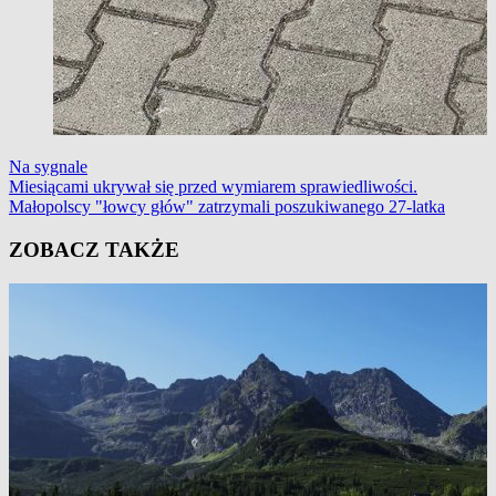
Na sygnale
Miesiącami ukrywał się przed wymiarem sprawiedliwości.
Małopolscy "łowcy głów" zatrzymali poszukiwanego 27-latka
ZOBACZ TAKŻE