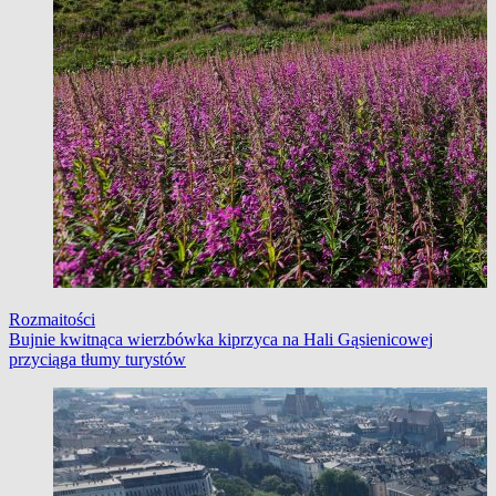
Rozmaitości
Bujnie kwitnąca wierzbówka kiprzyca na Hali Gąsienicowej
przyciąga tłumy turystów