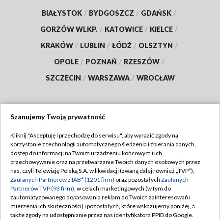
BIAŁYSTOK
/
BYDGOSZCZ
/
GDAŃSK
/
GORZÓW WLKP.
/
KATOWICE
/
KIELCE
/
KRAKÓW
/
LUBLIN
/
ŁÓDŹ
/
OLSZTYN
/
OPOLE
/
POZNAŃ
/
RZESZÓW
/
SZCZECIN
/
WARSZAWA
/
WROCŁAW
Szanujemy Twoją prywatność
Dołącz do nas:
Kliknij "Akceptuję i przechodzę do serwisu", aby wyrazić zgody na
korzystanie z technologii automatycznego śledzenia i zbierania danych,
TVP
dostęp do informacji na Twoim urządzeniu końcowym i ich
Abonament TVP
przechowywanie oraz na przetwarzanie Twoich danych osobowych przez
Regulamin TVP
nas, czyli Telewizję Polską S.A. w likwidacji (zwaną dalej również „TVP”),
Emisja w TVP
Polityka prywatności
Zaufanych Partnerów z IAB* (1201 firm)
oraz pozostałych
Zaufanych
Partnerów TVP (93 firm)
, w celach marketingowych (w tym do
Centrum informacji TVP
Moje zgody
zautomatyzowanego dopasowania reklam do Twoich zainteresowań i
mierzenia ich skuteczności) i pozostałych, które wskazujemy poniżej, a
Naziemna Telewizja Cyfrowa
Pomoc
także zgody na udostępnianie przez nas identyfikatora PPID do Google.