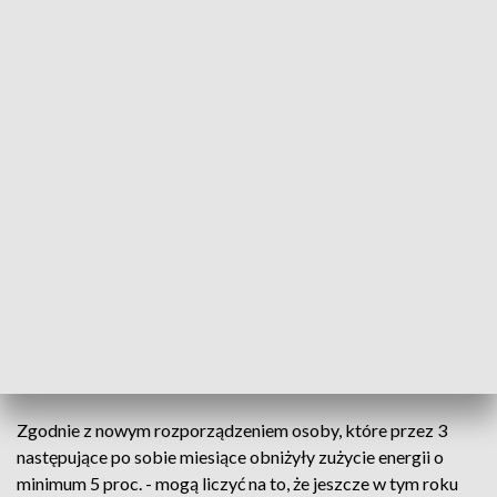
Dla oszczędnych - niższe opłaty
Źródło: TVP3 Kraków
Za prąd w tym roku zapłacimy mniej - o 12 procent.
Sprzedawcy energii mają obnizyć ceny
gospodarstwom domowym. Maksymalnie ta
obniżnka może wynieść nawet 125 zł. Trzeba spełnić
jeden z kilku warunków. Niższe rachunki zapłacą
klienci, którzy m.in. w ostatnich 3 miesiącach
zużywali mniej energii.
Zgodnie z nowym rozporządzeniem osoby, które przez 3
następujące po sobie miesiące obniżyły zużycie energii o
minimum 5 proc. - mogą liczyć na to, że jeszcze w tym roku