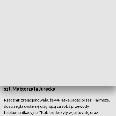
Zdjęcie ilustracyjne.
Źródło: Arkadiusz Wójcicki
Mieszkanka powiatu pszczyńskiego pojechała za
kierowcą cysterny, który w Harmężach uszkodził
linię telekomunikacyjną oraz dwa samochody
osobowe. Gdy się zatrzymał wezwała policję –
podała w środę rzecznik policji w Oświęcimiu asp.
szt. Małgorzata Jurecka.
Rzecznik zrelacjonowała, że 44-latka, jadąc przez Harmęże,
dostrzegła cysternę ciągnącą za sobą przewody
telekomunikacyjne. "Kable uderzyły w jej toyotę oraz