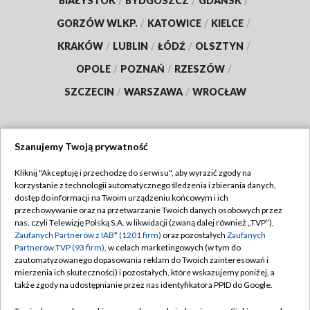
BIAŁYSTOK
/
BYDGOSZCZ
/
GDAŃSK
/
GORZÓW WLKP.
/
KATOWICE
/
KIELCE
/
KRAKÓW
/
LUBLIN
/
ŁÓDŹ
/
OLSZTYN
/
OPOLE
/
POZNAŃ
/
RZESZÓW
/
SZCZECIN
/
WARSZAWA
/
WROCŁAW
Szanujemy Twoją prywatność
Dołącz do nas:
Kliknij "Akceptuję i przechodzę do serwisu", aby wyrazić zgody na
korzystanie z technologii automatycznego śledzenia i zbierania danych,
TVP
dostęp do informacji na Twoim urządzeniu końcowym i ich
Abonament TVP
przechowywanie oraz na przetwarzanie Twoich danych osobowych przez
Regulamin TVP
nas, czyli Telewizję Polską S.A. w likwidacji (zwaną dalej również „TVP”),
Emisja w TVP
Polityka prywatności
Zaufanych Partnerów z IAB* (1201 firm)
oraz pozostałych
Zaufanych
Partnerów TVP (93 firm)
, w celach marketingowych (w tym do
Centrum informacji TVP
Moje zgody
zautomatyzowanego dopasowania reklam do Twoich zainteresowań i
mierzenia ich skuteczności) i pozostałych, które wskazujemy poniżej, a
Naziemna Telewizja Cyfrowa
Pomoc
także zgody na udostępnianie przez nas identyfikatora PPID do Google.
Sklep TVP
Biuro reklamy